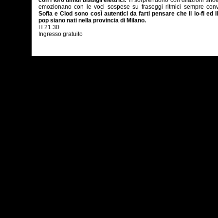
con i loro timidi bisbigli elettrici.
Ti sorprendono con dilazioni shoe
emozionano con le voci sospese su fraseggi ritmici sempre convi
Sofia e Clod sono così autentici da farti pensare che il lo-fi ed 
pop siano nati nella provincia di Milano.
H 21.30
Ingresso gratuito