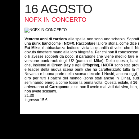
16 AGOSTO
NOFX IN CONCERTO
Ventotto anni di carriera
alle spalle non sono uno scherzo. Sopratt
una
punk band
come i
NOFX
. Raccontare la loro storia, come dice i
Fat Mike
, è abbastanza tedioso, vista la quantità di volte che il N
dovuto rimettere mano alla loro biografia. Per chi non li conoscesse
o li avesse scoperti da poco, il paragone che viene meglio fare 
versione punk rock degli U2 (parola di Mike). Detto questo, bast
che, insieme ai
Green Day
e agli
Offspring
, i
NOFX
sono stati prot
e leader della nuova scena punk che ha caratterizzato tutta la 
Novanta e buona parte della scorsa decade. I Nostri, ancora oggi,
giro per tutti i palchi del mondo (sono stati anche in Cina), s
seminando energia come fosse la prima volta. Questa estate, il
16
arriveranno al
Carroponte
, e se non li avete mai visti dal vivo, beh,
non avete scusanti.
21.30
Ingresso 15 €