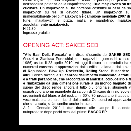
credo voglia impararlo. majakovich tende al partenopeo perchè c
dell’assoluta potenza della Napulè’essong!
Due majakovich su tr
cucinare.
Un majakovich su tre potrebbe costruirsi la casa da s
majakovich su tre si devono fidare. Un majakovich su
irrimediabilmente bello.
majakovich è campione mondiale 2007 di t
fune.
majakovich è pizza, mafia e mandolino.
majakov
assolutamente majakovich.
H 21.30
Ingresso gratuito
OPENING ACT: SAKEE SED
"Alle Basi Della Roncola"
è il disco d’esordio dei
SAKEE SED
Ghezzi e Gianluca Perucchini, due ragazzi bergamaschi classe
1986) uscito il 23 aprile 2010. Ad oggi il disco autoprodotto ha 
numerosi consensi e approvazioni dalla critica italiana e dalla st
di Repubblica, Blow Up, Rockerilla, Rolling Stone, Buscadero 
altri.
Il disco raccoglie
13 canzoni dall’impatto immediato, a tratti
e a tratti paranoiche, che raccontano di amicizia, odio, delirio e f
e rimbalzano da una dimensione rurale a un mondo bagnato d
suono del disco rende ancora il tutto più originale, strumenti 
usurati colorano un pianoforte da saloon di Chicago di inizio 900 e 
provenienti dal blues e del rock anni 60' e 70' preparano il tappeto
voce mattutina piena di ricordi della notte. Consensi ed approvazion
che sulla carta, si fan sentire anche in strada.
A fine Gennaio 2011 i due danno alle stampe il secondo
autoprodotto dopo pochi mesi dal primo:
BACCO EP