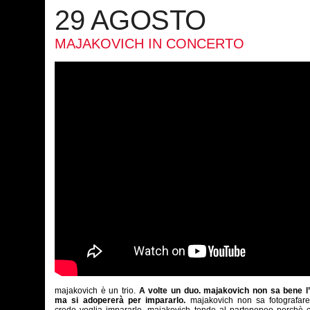
29 AGOSTO
MAJAKOVICH IN CONCERTO
majakovich è un trio.
A volte un duo. majakovich non sa bene l’
ma si adopererà per impararlo.
majakovich non sa fotografar