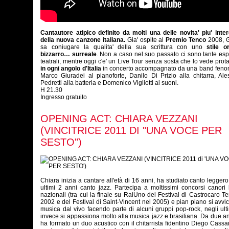
Cantautore atipico definito da molti una delle novita' piu' inte
della nuova canzone italiana.
Gia' ospite al
Premio Tenco
2008, 
sa coniugare la qualita' della sua scrittura con uno
stile or
bizzarro… surreale
. Non a caso nel suo passato ci sono tante es
teatrali, mentre oggi c'e' un Live Tour senza sosta che lo vede prot
in ogni angolo d'Italia
in concerto accompagnato da una band feno
Marco Giuradei al pianoforte, Danilo Di Prizio alla chitarra, Al
Pedretti alla batteria e Domenico Vigliotti ai suoni.
H 21.30
Ingresso gratuito
OPENING ACT: CHIARA VEZZANI
(VINCITRICE 2011 DI "UNA VOCE PER
SESTO")
Chiara inizia a cantare all'età di 16 anni, ha studiato canto leggero
ultimi 2 anni canto jazz. Partecipa a moltissimi concorsi canori 
nazionali (tra cui la finale su RaiUno del Festival di Castrocaro T
2002 e del Festival di Saint-Vincent nel 2005) e pian piano si avvic
musica dal vivo facendo parte di alcuni gruppi pop-rock, negli ult
invece si appassiona molto alla musica jazz e brasiliana. Da due an
ha formato un duo acustico con il chitarrista fidentino Diego Cassan