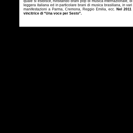
quale si esibisce, rivisitando brani pop di musica internazionale, d
leggera italiana ed in particolare brani di musica brasiliana, in vari 
manifestazioni a Parma, Cremona, Reggio Emilia, ecc.
Nel 2011 
vincitrice di “Una voce per Sesto”.