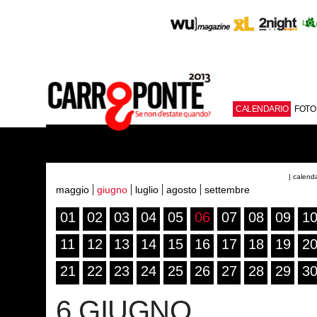
CALENDARIO
FOTO
| calend
maggio
giugno
luglio
agosto
settembre
01
02
03
04
05
06
07
08
09
1
11
12
13
14
15
16
17
18
19
2
21
22
23
24
25
26
27
28
29
3
6 GIUGNO