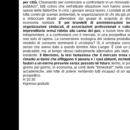
per città.
Chiamando per cominciare a confrontarsi in un rinnovato
pubblico", tutti coloro che nell'attuale situazione non hanno avven
operai delle fabbriche in crisi, i giovani senza lavoro, i comitati di cit
lotta contro gli scempi ambientali, le organizzazioni di chi sta già 
a imboccare strade alternative: dai gruppi di acquisto ai distr
economia solidale.
E poi brandelli di amministrazioni loc
organizzazioni sindacali, di associazioni professionali e cultu
imprenditoria ormai ridotta alla canna del gas;
e nuove leve dis
intraprendere, e a confrontarsi con il mercato, in una prospettiva s
non solo di rapina. La conversione ecologica del sistema produtti
modello di consumo dominanti è un'utopia? Sì, è un'utopia concr
senso che aveva dato a questo termine Alex Langer. È cioè un p
praticabile, ma al tempo stesso radicalmente alternativo allo stato
esistente.
Il liberismo, la tesi fantasiosa che il mercato trova 
rimedio ai danni che affliggono il pianeta e i suoi abitanti, inchiod
fautori a un eterno presente senza passato né futuro
; fermo, in pol
giorno per giorno; in economia, ai conti delle "trimestrali"; nelle con
accademiche, alle lotte di potere: rendendo tutti incapaci di un a
prospettico.
H 20.30
Ingresso gratuito