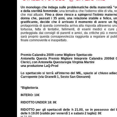
Un monologo che indaga sulle problematiche della maternità "o
e della sterilità femminile
; una tematica che l'odierno stile di vita, 
che mai attuale.
Fino a dove riesce a spingersi l'istinto matern
donna che, passati i 35 anni, una relazione stabile e felice, u
gratificante, decide che è arrivato il momento di avere un fig
protagonista di questa commedia arriva alla risposta attraverso un
tortuosa, fatta di tentativi, fallimenti, di esami medici e cure 
punteggiata dai consigli di parenti e amici, da critiche più o meno
sarà proprio questa consapevolezza raggiunta a regalare al pubb
finale commovente e inaspettato.
Premio Calandra 2009 come Migliore Spettacolo
Antonella Questa Premio Migliore Inteprete Calandra 2009di C
Clerici, con Antonella Questaregia Virginia Martini
una produzione LaQ-Prod
Lo spettacolo si terrà all'interno del MIL, spazio al chiuso adia
Carroponte (via Granelli 1, Sesto San Giovanni)
*Biglietteria
INTERO: 10€
RIDOTTO UNDER 18: 8€
RIDOTTO per gli spettacoli delle h 21.00, se in possesso del bi
delle h 19.00 (valido per venerdì 1 e sabato 2 luglio): 8€