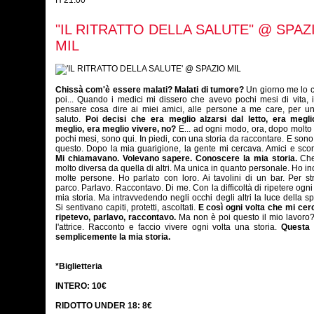
H 21.00
"IL RITRATTO DELLA SALUTE" @ SPAZ
MIL
Chissà com'è essere malati? Malati di tumore?
Un giorno me lo c
poi... Quando i medici mi dissero che avevo pochi mesi di vita, i
pensare cosa dire ai miei amici, alle persone a me care, per u
saluto.
Poi decisi che era meglio alzarsi dal letto, era megli
meglio, era meglio vivere, no?
E... ad ogni modo, ora, dopo molto
pochi mesi, sono qui. In piedi, con una storia da raccontare. E sono
questo. Dopo la mia guarigione, la gente mi cercava. Amici e scon
Mi chiamavano. Volevano sapere. Conoscere la mia storia.
Che
molto diversa da quella di altri. Ma unica in quanto personale. Ho in
molte persone. Ho parlato con loro. Ai tavolini di un bar. Per st
parco. Parlavo. Raccontavo. Di me. Con la difficoltà di ripetere ogni 
mia storia. Ma intravvedendo negli occhi degli altri la luce della s
Si sentivano capiti, protetti, ascoltati.
E così ogni volta che mi cer
ripetevo, parlavo, raccontavo.
Ma non è poi questo il mio lavoro
l'attrice. Racconto e faccio vivere ogni volta una storia.
Questa 
semplicemente la mia storia.
*Biglietteria
INTERO: 10€
RIDOTTO UNDER 18: 8€