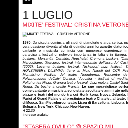
1 LUGLIO
MIXITE' FESTIVAL: CRISTINA VETRON
1970
. Da piccola comincia gli studi di pianoforte e arpa celtica, m
vera passione diventa all'età di quindici anni l'
organetto diatonic
cantante e musicista comincia con numerose esperienze in
partecipa a festival di notevole importanza in Italia e in Europa
buskers, 'Mercantia' Certaldo, Neuchatel, Cremona buskers, 'Caste
Mercogliano, 'Mercurdo festival internazionale dell'assurdo' Cast
(2002), Lucerna buskers festival, Nickeldorf jazz festival, 
HONSINGER's DILEMMA, Terre in Moto Napoli del CCP, Fest
Montalcino, Festival del teatro Norimberga, Rencontre d
Polyphoniques deCalvi Corsica, Voucalia - festival of medite
Poliphonies Nizza, Granara teatro festival, Jazz muto a Castel San
Roma, Du buche à oreille Francia
.
Le sue meravigliose perf
come cantante e musicista sono state ascoltate e ammirate nelle
piazze e teatri del mondo tra cui Honk kong, Nuova Zelanda, 
Parigi al Grand Palais e al prestigioso teatro Chatelet, al teatro
di Mosca, San Pietroburgo, teatro Liceu di Barcellona, Lisbona, I
Bulgaria, New York, Chicago, New Haven.
H 22.30
Ingresso gratuito
"STASERA OVULO" @ SPAZIO MIL