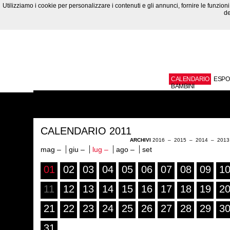
Utilizziamo i cookie per personalizzare i contenuti e gli annunci, fornire le funzioni 
de
CALENDARIO
ESPO
BAMBINI
CALENDARIO 2011
ARCHIVI
2016
–
2015
–
2014
–
201
mag –
giu –
lug –
ago –
set
01
02
03
04
05
06
07
08
09
1
11
12
13
14
15
16
17
18
19
2
21
22
23
24
25
26
27
28
29
3
31