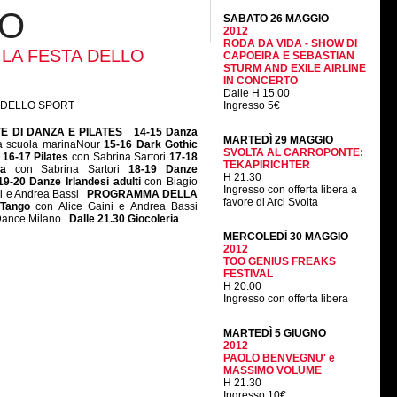
IO
SABATO 26 MAGGIO
2012
RODA DA VIDA - SHOW DI
LA FESTA DELLO
CAPOEIRA E SEBASTIAN
STURM AND EXILE AIRLINE
IN CONCERTO
Dalle H 15.00
Ingresso 5€
E DI DANZA E PILATES
14-15
Danza
MARTEDÌ 29 MAGGIO
la scuola marinaNour
15-16 Dark Gothic
SVOLTA AL CARROPONTE:
a
16-17 Pilates
con Sabrina Sartori
17-18
TEKAPIRICHTER
nea
con Sabrina Sartori
18-19 Danze
H 21.30
19-20 Danze Irlandesi adulti
con Biagio
Ingresso con offerta libera a
ni e Andrea Bassi
PROGRAMMA DELLA
favore di Arci Svolta
e Tango
con Alice Gaini e Andrea Bassi
 Dance Milano
Dalle 21.30 Giocoleria
MERCOLEDÌ 30 MAGGIO
2012
TOO GENIUS FREAKS
FESTIVAL
H 20.00
Ingresso con offerta libera
MARTEDÌ 5 GIUGNO
2012
PAOLO BENVEGNU' e
MASSIMO VOLUME
H 21.30
Ingresso 10€