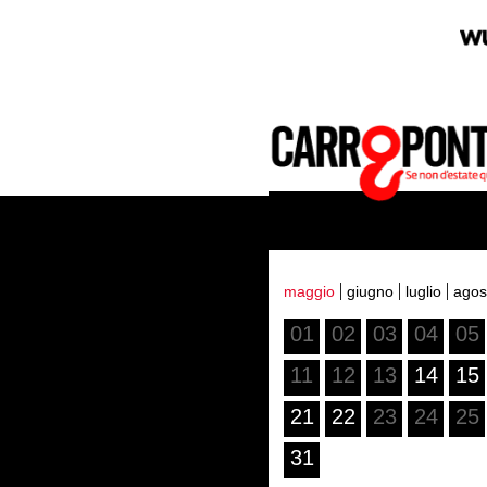
maggio
giugno
luglio
agos
01
02
03
04
05
11
12
13
14
15
21
22
23
24
25
31