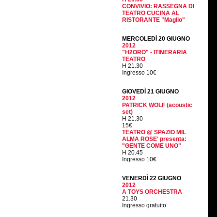
CONVIVIO: RASSEGNA DI
TEATRO CUCINA AL
RISTORANTE "Maglio"
MERCOLEDÌ 20 GIUGNO
2012
"H2ORO" - ITINERARIA
TEATRO
H 21.30
Ingresso 10€
GIOVEDÌ 21 GIUGNO
2012
PATRICK WOLF (acoustic
set)
H 21.30
15€
TEATRO @ SPAZIO MIL
ALMA ROSE' presenta:
"GENTE COME UNO"
H 20.45
Ingresso 10€
VENERDÌ 22 GIUGNO
2012
A TOYS ORCHESTRA
21.30
Ingresso gratuito