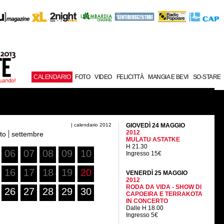
CALENDARIO
FOTO
VIDEO
FELICITTÀ
MANGIA E BEVI
SO-STARE
| calendario 2012
GIOVEDÌ 24 MAGGIO
2012
to
settembre
MULATU ASTATKE
H 21.30
06
07
08
09
10
Ingresso 15€
16
17
18
19
20
VENERDÌ 25 MAGGIO
2012
RODA DA VIDA - SHOW DI
26
27
28
29
30
CAPOEIRA E TERRAKOTA
IN CONCERTO
Dalle H 18.00
Ingresso 5€