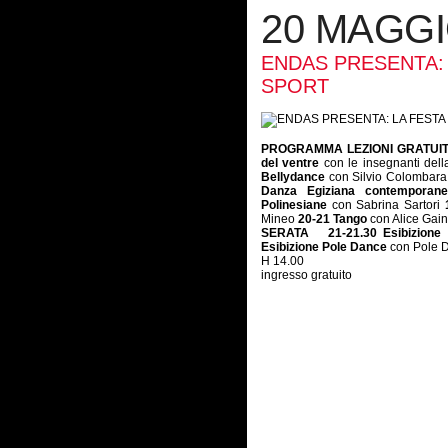
20 MAGG
ENDAS PRESENTA: 
SPORT
PROGRAMMA LEZIONI GRATUIT
del ventre
con le insegnanti del
Bellydance
con Silvio Colombar
Danza Egiziana contempora
Polinesiane
con Sabrina Sartori
Mineo
20-21 Tango
con Alice Gai
SERATA
21-21.30 Esibizion
Esibizione Pole Dance
con Pole
H 14.00
ingresso gratuito