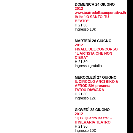
DOMENICA 24 GIUGNO
2012
www.teatrodellacooperativa.ih
ih ih: "IO SANTO, TU
BEATO"
H 21.30
Ingresso 10€
MARTEDÌ 26 GIUGNO
2012
FINALE DEL CONCORSO
"L'ARTISTA CHE NON
C'ERA"
H 21.30
Ingresso gratuito
MERCOLEDÌ 27 GIUGNO
IL CIRCOLO ARCI BIKO &
AFRODISIA presenta:
FATOU DIAWARA
H 21.30
Ingresso 12€
GIOVEDÌ 28 GIUGNO
2012
"Q.B. Quanto Basta" -
ITINERARIA TEATRO
H 21.30
Ingresso 10€