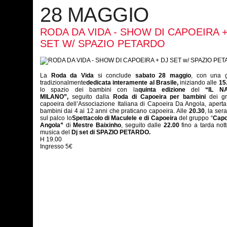
28 MAGGIO
RODA DA VIDA - SHOW DI CAPOEIRA +
SET W/ SPAZIO PETARDO
La
Roda da Vida
si conclude
sabato 28 maggio
, con una g
tradizionalmente
dedicata interamente al Brasile,
iniziando alle
15
lo spazio dei bambini con la
quinta edizione
del
“IL N
MILANO”,
seguito dalla
Roda di
Capoeira per bambini
dei gr
capoeira dell’Associazione Italiana di Capoeira Da Angola, aperta a
bambini dai 4 ai 12 anni che praticano capoeira. Alle
20.30
, la ser
sul palco lo
Spettacolo di Maculele e di Capoeira
del gruppo “
Capo
Angola”
di
Mestre Baixinho
, seguito dalle
22.00
fino a tarda nott
musica del
Dj set di SPAZIO PETARDO.
H 19.00
Ingresso 5€