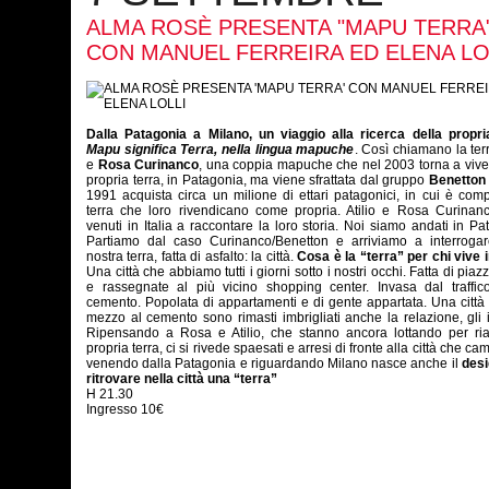
ALMA ROSÈ PRESENTA "MAPU TERRA
CON MANUEL FERREIRA ED ELENA LO
Dalla Patagonia a Milano, un viaggio alla ricerca della propria
Mapu significa Terra, nella lingua mapuche
. Così chiamano la te
e
Rosa Curinanco
, una coppia mapuche che nel 2003 torna a vive
propria terra, in Patagonia, ma viene sfrattata dal gruppo
Benetton
1991 acquista circa un milione di ettari patagonici, in cui è com
terra che loro rivendicano come propria. Atilio e Rosa Curinan
venuti in Italia a raccontare la loro storia. Noi siamo andati in Pa
Partiamo dal caso Curinanco/Benetton e arriviamo a interrogarc
nostra terra, fatta di asfalto: la città.
Cosa
è la “terra” per chi vive i
Una città che abbiamo tutti i giorni sotto i nostri occhi. Fatta di piaz
e rassegnate al più vicino shopping center. Invasa dal traffic
cemento. Popolata di appartamenti e di gente appartata. Una città
mezzo al cemento sono rimasti imbrigliati anche la relazione, gli i
Ripensando a Rosa e Atilio, che stanno ancora lottando per ria
propria terra, ci si rivede spaesati e arresi di fronte alla città che c
venendo dalla Patagonia e riguardando Milano nasce anche il
desi
ritrovare nella città una “terra”
H 21.30
Ingresso 10€