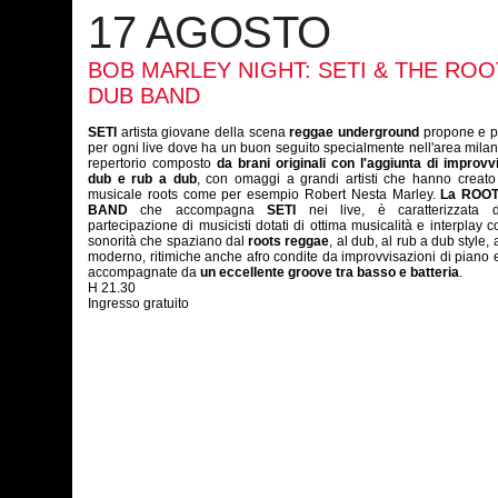
17 AGOSTO
BOB MARLEY NIGHT: SETI & THE ROO
DUB BAND
SETI
artista giovane della scena
reggae underground
propone e p
per ogni live dove ha un buon seguito specialmente nell'area mila
repertorio composto
da brani originali con l'aggiunta di improvv
dub e rub a dub
, con omaggi a grandi artisti che hanno creato 
musicale roots come per esempio Robert Nesta Marley.
La ROO
BAND
che accompagna
SETI
nei live, è caratterizzata
partecipazione di musicisti dotati di ottima musicalità e interplay col
sonorità che spaziano dal
roots reggae
, al dub, al rub a dub style,
moderno, ritimiche anche afro condite da improvvisazioni di piano 
accompagnate da
un eccellente groove tra basso e batteria
.
H 21.30
Ingresso gratuito