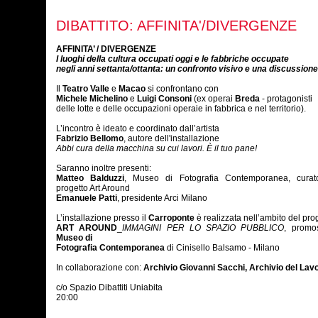
DIBATTITO: AFFINITA'/DIVERGENZE
AFFINITA’ / DIVERGENZE
I luoghi della cultura occupati oggi e le fabbriche occupate
negli anni settanta/ottanta: un confronto visivo e una discussione
Il
Teatro Valle
e
Macao
si confrontano con
Michele Michelino
e
Luigi Consoni
(ex operai
Breda
- protagonisti
delle lotte e delle occupazioni operaie in fabbrica e nel territorio).
L’incontro è ideato e coordinato dall’artista
Fabrizio Bellomo
, autore dell'installazione
Abbi cura della macchina su cui lavori. È il tuo pane!
Saranno inoltre presenti:
Matteo Balduzzi
, Museo di Fotografia Contemporanea, curat
progetto Art Around
Emanuele Patti
, presidente Arci Milano
L’installazione presso il
Carroponte
è realizzata nell’ambito del pro
ART AROUND
_
IMMAGINI PER LO SPAZIO PUBBLICO
, promo
Museo di
Fotografia Contemporanea
di Cinisello Balsamo - Milano
In collaborazione con:
Archivio Giovanni Sacchi, Archivio del Lav
c/o Spazio Dibattiti Uniabita
20:00