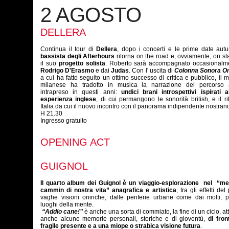
2 AGOSTO
DELLERA
Continua il tour di
Dellera
, dopo i concerti e le prime date autun
bassista degli Afterhours
ritorna on the road e, ovviamente, on s
il suo
progetto solista
. Roberto sarà accompagnato occasionalm
Rodrigo D'Erasmo
e dai
Judas
. Con l' uscita di
Colonna Sonora Or
a cui ha fatto seguito un ottimo successo di critica e pubblico, il m
milanese ha tradotto in musica la narrazione del percorso ar
intrapreso in questi anni:
undici brani introspettivi ispirati 
esperienza inglese
, di cui permangono le sonorità british, e il ri
Italia da cui il nuovo incontro con il panorama indipendente nostran
H 21.30
Ingresso gratuito
OPENING ACT
GUIGNOL
Il quarto album dei Guignol è un viaggio-esplorazione nel “me
cammin di
nostra vita” anagrafica e artistica
, tra gli effetti de
vaghe visioni oniriche, dalle periferie urbane come dai molti, po
luoghi della mente.
“Addio cane!”
è anche una sorta di commiato, la fine di un ciclo, at
anche alcune memorie personali, storiche e di gioventù,
di fro
fragile presente e a
una miope o strabica visione futura
.