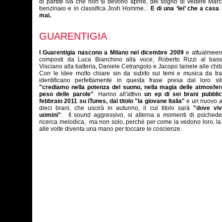
di partite iva che non si devono aprire, del sogno di vedere Mar
benzinaio e in classifica Josh Homme...
E di una ‘lei’ che a casa
mai.
GUARENTIGIA
I Guarentigia nascono a Milano nel dicembre 2009
e attualmeen
composti da Luca Bianchino alla voce, Roberto Rizzi al bass
Visciano alla batteria, Daniele Cetrangolo e Jacopo Iamele alle chita
Con le idee molto chiare sin da subito sui temi e musica da trat
identificano perfettamente in questa frase presa dal loro si
"crediamo nella potenza del suono, nella magia delle atmosfer
peso delle parole"
. Hanno all'attivo
un ep di sei brani pubblic
febbraio 2011 su iTunes, dal titolo "la giovane Italia"
e un nuovo a
dieci brani, che uscirà in autunno, il cui titolo sarà
"dove viv
uomini"
. Il sound aggressivo, si alterna a momenti di psichede
ricerca melodica, ma non solo, perchè per come la vedono loro, l
alle volte diventa una mano per toccare le coscienze.