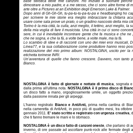
base stilistica delle mie canzoni. Ho iniziato a suonare perché
dimostrare a mio padre, e a me stesso, che ci sono altre forme di 
arte oltre a Pictures at an Exhibition degli Emerson Lake & Palmer.
Dopo anni di Gh-Gh-Gh, tu-pa-tu-tu-pa-tu-pa e headbanging ho ca
per scrivere le mie storie era meglio imbracciare la chitarra acu
usare come sala prove un prato, o un gradino nascosto della mia cit
Torino è la mia città, la culla, anzi meglio, il lettino, anzi meglio, la 
della mia voglia di fare il musicista. Una città in cui ci sono concerti
sere, in cui è inevitabile incontrare gente che fa musica e che ne 
che ne sogna, e che la fà, a volte bene, a volte male, ma la fà.
Lo scambio di idee e di racconti con uno dei miei eroi musicali, 
Linea77, e la sua collaborazione come produttore hanno reso poss
realizzazione del mio primo album: NOSTALGINA, uscito per la 
etichetta torinese INRI.
Un’avventura di quelle che fanno crescere. Davvero, non tanto p
Bianco.
NOSTALGINA è fatto di giornate e nottate di musica
, sognata e
dalla prima all'ultima nota.
NOSTALGINA è il primo disco di Bian
un disco fatto a mano, orgogliosamente umile, un oggetto prezio
dalla passione innata per gli arpeggi.
L'hanno registrato
Bianco e AntiAnti,
prima nella cantina di Bia
nella cameretta di AntiAnti, in poco più di quattro mesi, tra ottobr
gennaio 2011.
E’ stato scritto e registrato con urgenza creativa
, 
che ti fanno tremare le mani e lo stomaco.
NOSTALGINA è un disco fatto di canzoni oneste
, che parlano di a
inverno, di ore passate ad ascoltare punk-rock alle fermate degli 