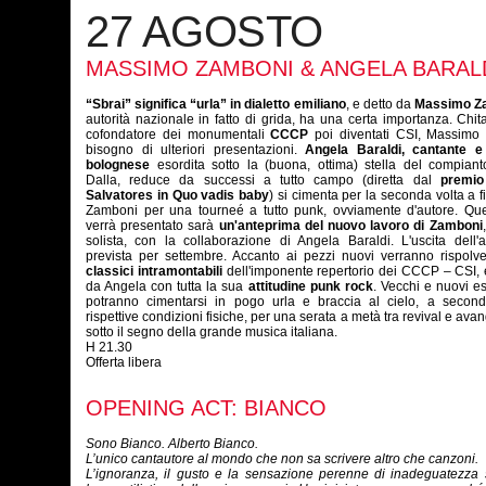
27 AGOSTO
MASSIMO ZAMBONI & ANGELA BARAL
“
Sbrai” significa “urla” in dialetto emiliano
, e detto da
Massimo Z
autorità nazionale in fatto di grida, ha una certa importanza. Chita
cofondatore dei monumentali
CCCP
poi diventati CSI, Massimo
bisogno di ulteriori presentazioni.
Angela Baraldi, cantante e 
bolognese
esordita sotto la (buona, ottima) stella del compian
Dalla, reduce da successi a tutto campo (diretta dal
premio
Salvatores in Quo vadis baby
) si cimenta per la seconda volta a f
Zamboni per una tourneé a tutto punk, ovviamente d'autore. Que
verrà presentato sarà
un'anteprima del nuovo lavoro di Zamboni
solista, con la collaborazione di Angela Baraldi. L'uscita dell
prevista per settembre. Accanto ai pezzi nuovi verranno rispolve
classici intramontabili
dell'imponente repertorio dei CCCP – CSI, 
da Angela con tutta la sua
attitudine punk rock
. Vecchi e nuovi es
potranno cimentarsi in pogo urla e braccia al cielo, a second
rispettive condizioni fisiche, per una serata a metà tra revival e ava
sotto il segno della grande musica italiana.
H 21.30
Offerta libera
OPENING ACT: BIANCO
Sono Bianco. Alberto Bianco.
L’unico cantautore al mondo che non sa scrivere altro che canzoni.
L’ignoranza, il gusto e la sensazione perenne di inadeguatezza 