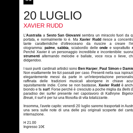
20 LUGLIO
XAVIER RUDD
L'
Australia
a
Sesto San Giovanni
sembra un miracolo fuori da qu
portata, e normalmente lo è. Ma
Xavier Rudd
riesce a concentra
tante caratteristiche d'oltreoceano da riuscire a creare l'
ologramma:
palme
,
sabbia
, sciabordìo delle
onde
e soprattutto
Perché Xavier è un personaggio incredibile e incontenibile: suo
strumenti
alternando melodie e ballate, voce roca o lieve, chi
didgeridoo.
I suoi punti cardinali artistici sono
Ben Harper
,
Paul Simon
e
Damie
Non esattamente tre tizi passati per caso. Presenti nella sua ispira
elegantemente messi da parte in un'interpretazione personali
raffinata delle tradizioni musicali aborigene in chiave acu
squisitamente indie. Come se non bastasse,
Xavier Rudd
è anche
biondo e fa
surf
. Forse perché è cresciuto a poche miglia da
Bells 
paradiso dei surfer presente nel capolavoro di Kathryne Bige
Break
, il surf è per lui una filosofia di vita totalizzante.
Insomma, l'avete capito: venerdì 20 luglio saremo trasportati in Austr
una sera sulle note di una delle più originali scoperte del cant
internazione.
H 21.00
Ingresso 10€