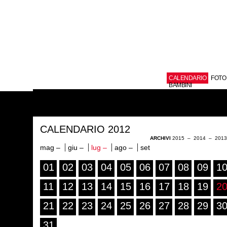
CALENDARIO
FOTO
BAMBINI
CALENDARIO 2012
ARCHIVI
2015
–
2014
–
201
mag –
giu –
lug –
ago –
set
01
02
03
04
05
06
07
08
09
1
11
12
13
14
15
16
17
18
19
2
21
22
23
24
25
26
27
28
29
3
31