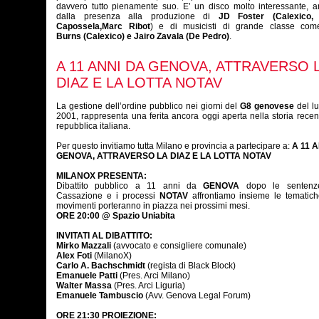
davvero
tutto
pienamente suo. E’ un disco molto interessante, ar
dalla presenza alla produzione di
JD Foster (Calexico, 
Capossela,
Marc
Ribot
) e di musicisti di grande classe co
Burns (Calexico) e Jairo Zavala
(De Pedro)
.
A 11 ANNI DA GENOVA, ATTRAVERSO 
DIAZ E LA LOTTA NOTAV
La gestione dell’ordine pubblico nei giorni del
G8 genovese
del lu
2001, rappresenta una ferita ancora oggi aperta nella storia recen
repubblica italiana.
Per questo invitiamo tutta Milano e provincia a partecipare a:
A 11 
GENOVA, ATTRAVERSO LA DIAZ E LA LOTTA NOTAV
MILANOX PRESENTA:
Dibattito pubblico a 11 anni da
GENOVA
dopo le sentenze
Cassazione e i processi
NOTAV
affrontiamo insieme le tematich
movimenti porteranno in piazza nei prossimi mesi.
ORE 20:00 @ Spazio Uniabita
INVITATI AL DIBATTITO:
Mirko Mazzali
(avvocato e consigliere comunale)
Alex Foti
(MilanoX)
Carlo A. Bachschmidt
(regista di Black Block)
Emanuele Patti
(Pres. Arci Milano)
Walter Massa
(Pres. Arci Liguria)
Emanuele Tambuscio
(Avv. Genova Legal Forum)
ORE 21:30 PROIEZIONE: