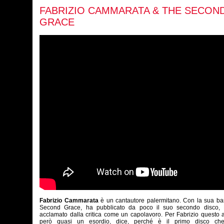
FABRIZIO CAMMARATA & THE SECON
GRACE
Fabrizio Cammarata
è un cantautore palermitano. Con la sua ba
Second Grace, ha
pubblicato
da poco il suo secondo disco,
acclamato dalla critica come un capolavoro. Per Fabrizio questo
però quasi un esordio, dice, perché è il primo disco ch