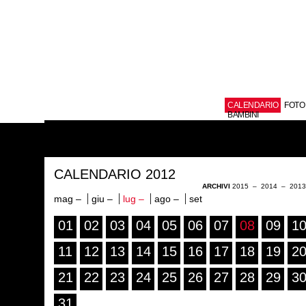
CALENDARIO
FOTO
BAMBINI
CALENDARIO 2012
ARCHIVI
2015
–
2014
–
201
mag –
giu –
lug –
ago –
set
01
02
03
04
05
06
07
08
09
1
11
12
13
14
15
16
17
18
19
2
21
22
23
24
25
26
27
28
29
3
31