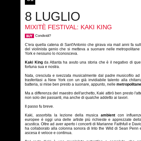
8 LUGLIO
MIXITÈ FESTIVAL: KAKI KING
Condividi?
C'era quella catena di Sant'Antonio che girava via mail anni fa sull
del violinista genio che si metteva a suonare nelle metropolitan
York e nessuno lo riconosceva.
Kaki King
da Atlanta ha avuto una storia che è il negativo di que
fortuna sua e nostra.
Nata, cresciuta e svezzata musicalmente dal padre musicofilo ad 
trasferitasi a New York con un già invidiabile talento alla chitarr
batteria, si mise ben presto a suonare, appunto, nelle
metropolitan
Ma a differenza del maestro dell'archetto, Kaki attirò ben presto l'at
non solo dei passanti, ma anche di qualche addetto ai lavori.
Il passo fu breve.
Kaki, assorbita la lezione della musica
ambient
con influenz
europee è oggi una delle artiste più richieste e apprezzate del
acustica. Oltre ad aver aperto i concerti di Marianne Faithfull e Davi
ha collaborato alla colonna sonora di Into the Wild di Sean Penn 
ascesa è veloce e continua.