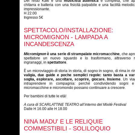
Del resto Kaki è una
musicista autentica
e completa, che ap
chitarra e batteria con una fisicità palpabile e una facilità melodi
impressionante.
H 22.00
Ingresso 5€
SPETTACOLO/INSTALLAZIONE:
MICROMIGNON - LAMPADA A
INCANDESCENZA
Micromignon
è una serie di strampalate micromacchine
, che apr
spettatore un nuovo sguardo e lo trasformano, attraverso 
ingranaggi, in
spettattore
.
È un microviaggio di storia in storia, di sogno in sogno, di rima in r
valigia, due guide e poche semplici regole: tanto basta a var
soglia, esplorare, ascoltare, scoprire, giocare. Insieme
. Un via
intraprendere in compagnia: perché condividendo sogni e 
micromacchine e micromondo possano continuare a crescere.
Per bambini di tutte le età!
A cura di SCARLATTINE TEATRO all’interno del Mixitè Festival
Dalle H 16.00 alle H 18.00
NINA MADU' E LE RELIQUIE
COMMESTIBILI - SOLILOQUIO