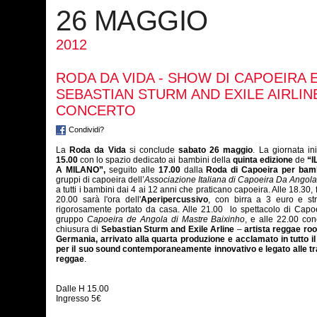
26 MAGGIO
2012
RODA DA VIDA - SHOW DI CAPOEIRA 
SEBASTIAN STURM AND EXILE AIRLINE
CONCERTO
Condividi?
La
Roda da Vida
si conclude
sabato 26 maggio
. La giornata
in
15.00
con lo spazio dedicato ai bambini della
quinta edizione
de
“I
A MILANO”,
seguito alle
17.00
dalla
Roda di
Capoeira per bam
gruppi di capoeira dell’
Associazione Italiana di Capoeira Da Angola
a tutti i bambini dai 4 ai 12 anni che praticano capoeira. Alle 18.30, f
20.00 sarà l'ora dell'
Aperipercussivo
, con birra a 3 euro e st
rigorosamente portato da casa. Alle 21.00 lo spettacolo di Capo
gruppo
Capoeira de Angola di Mastre Baixinho
, e alle 22.00 con
chiusura di
Sebastian Sturm and Exile Arline
–
artista reggae roo
Germania, arrivato alla quarta produzione e acclamato in tutto 
per il suo sound contemporaneamente innovativo e legato alle tr
reggae
.
Dalle H 15.00
Ingresso 5€