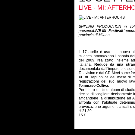
LIVE - MI: AFTERH
SHINING PRODUCTION in coll
presenta
LIVE-MI Festival
L'appu
provincia di Milano.
Il 17 aprile è uscito il nuovo 
milanesi ammazzano il sabato del 
del 2009, realizzato insieme ad 
italiana.
Reduce da una straord
documentata dall’imperdibile seri
Television e dal CD Meet some fre
XL di Repubblica del mese di m
registrazioni del suo nuovo la
Tommaso Colliva.
Per il loro decimo album di studio,
deciso di scegliere decisamente l
affidandone la distribuzione ad Art
affronta con l’abituale determi
provocazione argomenti attuali e sc
H 21.30
15 €