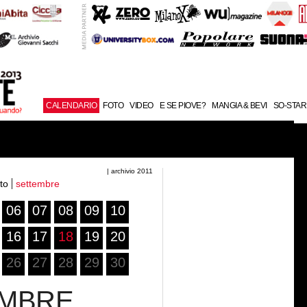
CALENDARIO
FOTO
VIDEO
E SE PIOVE?
MANGIA & BEVI
SO-STAR
| archivio 2011
to
settembre
06
07
08
09
10
16
17
18
19
20
26
27
28
29
30
EMBRE