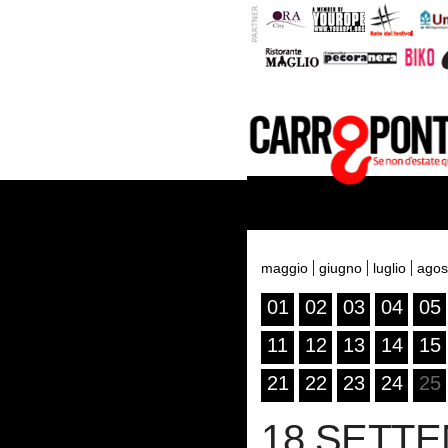
maggio
giugno
luglio
agos
01
02
03
04
05
11
12
13
14
15
21
22
23
24
25
18 SETT