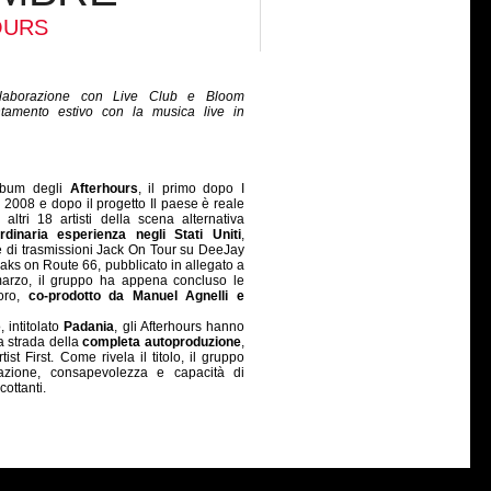
OURS
aborazione con Live Club e Bloom
ntamento estivo con la musica live in
album degli
Afterhours
, il primo dopo I
2008 e dopo il progetto Il paese è reale
altri 18 artisti della scena alternativa
inaria esperienza negli Stati Uniti
,
e di trasmissioni Jack On Tour su DeeJay
aks on Route 66, pubblicato in allegato a
arzo, il gruppo ha appena concluso le
voro,
co-prodotto da Manuel Agnelli e
 intitolato
Padania
, gli Afterhours hanno
a strada della
completa autoproduzione
,
ist First. Come rivela il titolo, il gruppo
nazione, consapevolezza e capacità di
ottanti.