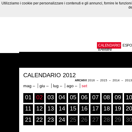
Utilizziamo i cookie per personalizzare i contenuti e gli annunci, fornire le funzioni 
de
CALENDARIO
ESPO
BAMBINI
CALENDARIO 2012
ARCHIVI
2016
–
2015
–
2014
–
201
mag –
giu –
lug –
ago –
set
01
02
03
04
05
06
07
08
09
1
11
12
13
14
15
16
17
18
19
2
21
22
23
24
25
26
27
28
29
3