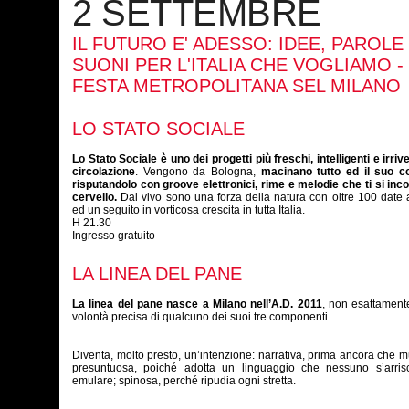
2 SETTEMBRE
IL FUTURO E' ADESSO: IDEE, PAROLE
SUONI PER L'ITALIA CHE VOGLIAMO - 
FESTA METROPOLITANA SEL MILANO
LO STATO SOCIALE
Lo Stato Sociale è uno dei progetti più freschi, intelligenti e irrive
circolazione
. Vengono da Bologna,
macinano tutto ed il suo co
risputandolo con groove elettronici, rime e melodie che ti si inco
cervello.
Dal vivo sono una forza della natura con oltre 100 date al
ed un seguito in vorticosa crescita in tutta Italia.
H 21.30
Ingresso gratuito
LA LINEA DEL PANE
La linea del pane nasce a Milano nell’A.D. 2011
, non esattament
volontà precisa di qualcuno dei suoi tre componenti.
Diventa, molto presto, un’intenzione: narrativa, prima ancora che m
presuntuosa, poiché adotta un linguaggio che nessuno s’arris
emulare; spinosa, perché ripudia ogni stretta.