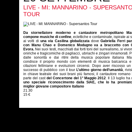
LIVE - MI: MANNARINO - SUPERSANT
TOUR
Da stornellatore moderno e cantautore metropolitano Ma
compone musiche di confine
, eclettiche e contaminate, ispirate ai 
ai volti di
una via Casilina globalizzata
dove
Gabriella Ferri pa
con Manu Chao e Domenico Modugno va a braccetto con C
Evora.
Nei suoi testi, macchiati dai forti toni del surrealismo, si vivo
oniriche e tragicomiche di pagliacci, ubriachi e zingari innamorati. 
dalle sonorità e dai ritmi della musica popolare italiana Ma
condisce il proprio mondo con elementi di musica balcanica e 
citazioni felliniane e evoluzioni circensi. Dopo aver riscosso u
successo di pubblico con il tour
L’ultimo giorno dell’umanità
, rivi
in chiave teatrale dei suoi brani più famosi, il cantautore romano 
parte del cast
del Concertone del 1° Maggio 2012
. Il 13 luglio ha
uno speciale riconoscimento dalla SIAE, che lo ha premia
miglior giovane compositore italiano
21.30
15 €