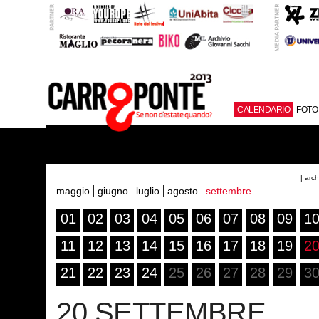
CALENDARIO
FOTO
| arc
maggio
giugno
luglio
agosto
settembre
01
02
03
04
05
06
07
08
09
1
11
12
13
14
15
16
17
18
19
2
21
22
23
24
25
26
27
28
29
3
20 SETTEMBRE