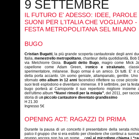
9 SETTEMBRE
IL FUTURO E' ADESSO: IDEE, PAROLE
SUONI PER L'ITALIA CHE VOGLIAMO - 
FESTA METROPOLITANA SEL MILANO
BUGO
Cristian Bugatti
, la più grande scoperta cantautorale degli anni du
Italia,
menestrello metropolitano
, chanteur della quotidianità, Bob 
via Melchiorre Gioia.
Bugatti detto Bugo
, magro come Mick J
capellone come Adam Green, i
ronico e stralunato
, classi
sperimentatore, milanese. Bugo ormai è un amico. Di tutti. E' il 
della porta accanto. Un uomo geniale, allampanato, gentile. Uno
sfornato
otto album in 12 anni
facendoci riflettere su cose piccole
suoi testi esplodono e diventano immense. Il 9 settmbre, per la fest
bugo porterà al Carroponte il suo repertorio migliore insieme a
dell'ultimo album
“Nuovi rimedi per la miopia”
, del 2011, per raccon
storia di u
n piccolo cantautore diventato grandissimo
H 21.30
Ingresso 5€
OPENING ACT: RAGAZZI DI PRIMA
Durante la pausa di un concerto il presentatore della serata rich
palco il gruppo che si era esibito per chiedere che continui a suonar
gruppo ancora non ha un nome… c
osì al microfono chiama i “ra