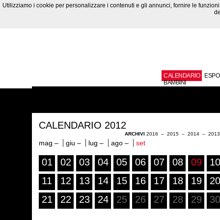
Utilizziamo i cookie per personalizzare i contenuti e gli annunci, fornire le funzioni 
de
CALENDARIO
ESPO
BAMBINI
CALENDARIO 2012
ARCHIVI
2016
–
2015
–
2014
–
201
mag –
giu –
lug –
ago –
set
01
02
03
04
05
06
07
08
09
1
11
12
13
14
15
16
17
18
19
2
21
22
23
24
25
26
27
28
29
3