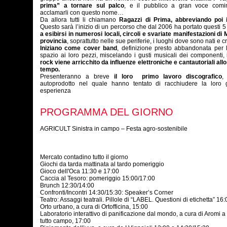
prima” a tornare sul palco
, e il pubblico a gran voce comi
acclamarli con questo nome…
Da allora tutti li chiamano
Ragazzi di Prima, abbreviando poi
Questo sarà l’inizio di un percorso che dal 2006 ha portato questi 5
a esibirsi in numerosi locali, circoli e svariate manifestazioni di 
provincia
, soprattutto nelle sue periferie, i luoghi dove sono nati e cr
Iniziano come cover band
, definizione presto abbandonata per 
spazio ai loro pezzi, miscelando i gusti musicali dei componenti,
rock viene arricchito da influenze elettroniche e cantautoriali all
tempo.
Presenteranno a breve
il loro primo lavoro discografico
,
autoprodotto nel quale hanno tentato di racchiudere la loro 
esperienza
PROGRAMMA DEL GIORNO
AGRICULT Sinistra in campo – Festa agro-sostenibile
Mercato contadino tutto il giorno
Giochi da tarda mattinata al tardo pomeriggio
Gioco dell'Oca 11:30 e 17:00
Caccia al Tesoro: pomeriggio 15:00/17:00
Brunch 12:30/14:00
Confronti/Incontri 14:30/15:30: Speaker’s Corner
Teatro: Assaggi teatrali. Pillole di “LABEL. Questioni di etichetta” 16:
Orto urbano, a cura di Ortofficina, 15:00
Laboratorio interattivo di panificazione dal mondo, a cura di Aromi a
tutto campo, 17:00