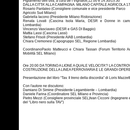
Pigiamento dell’uva, a cura de I Vignaioli,12:00 e 14:30/15:30
DALLA CITTA' ALLA CAMPAGNA. MILANO CAPITALE AGRICOLA 17
Rosario Pantaleo (Consigliere comunale e vice presidente Parco
Agricolo Sud Milano)
Gabriella Iacono (Presidente Milano Ristorazione)
Renata Lovati (Cascina Isola Maria, DESR e Donne in ca
Lombardia)
Vincenzo Vasciaveo (DESR e GAS DI Baggio)
Mattia Lassi (Cascina Lassi)
Stefano Frisoli (Presidente AIAB Lombardia)
Chiara Cremonesi (Capogruppo SEL, Regione Lombardia)
CoordinanoPaolo Matteucci e Chiara Tassan (Forum Territorio A
Mobilità SEL Milano)
Ore 20:00 DA TORINO A LIONE A QUALE VELOCITA'? LA CONTR
COSTRUZIONE DELLA LINEA FERROVIARIA E LE GRANDI OPER
Presentazione del libro “Tav. Il treno della discordia” di Loris Mazzett
Con l'autore ne discutono:
Damiano Di Simine (Presidente Legambiente – Lombardia)
Daniele Farina (Coordinatore SEL Milano e Provincia)
Pietro Mezzi (Consigliere provinciale SEL)Ivan Cicconi (Ingegnere 
del “Libro nero sulla TAV”)