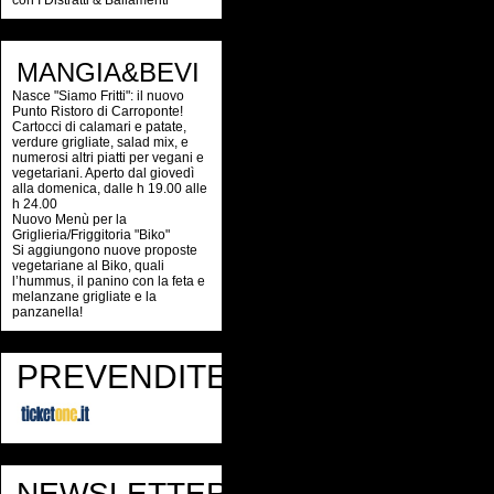
con I Distratti & Ballamenti
MANGIA&BEVI
Nasce "Siamo Fritti": il nuovo
Punto Ristoro di Carroponte!
Cartocci di calamari e patate,
verdure grigliate, salad mix, e
numerosi altri piatti per vegani e
vegetariani. Aperto dal giovedì
alla domenica, dalle h 19.00 alle
h 24.00
Nuovo Menù per la
Griglieria/Friggitoria "Biko"
Si aggiungono nuove proposte
vegetariane al Biko, quali
l’hummus, il panino con la feta e
melanzane grigliate e la
panzanella!
PREVENDITE
NEWSLETTER