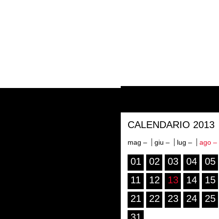
CALENDARIO 2013
mag –
giu –
lug –
ago –
01
02
03
04
05
11
12
13
14
15
21
22
23
24
25
31