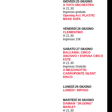
GIOVEDÌ 25 GIUGNO
A TOYS ORCHESTRA
H 21.30
Ingresso gratuito
Opening Act: PLASTIC
MADE SOFA
VENERDÌ 26 GIUGNO
CLEMENTINO
H 21.30
Ingresso 15€
SABATO 27 GIUGNO
BALCANIA: CIRCO
ABUSIVO + ESPANA CIRCO
ESTE
H 21.30
Ingresso Gratuito
A MEZZANOTTE:
CARROPONTE SILENT
DISCO
LUNEDÌ 29 GIUGNO
LUNEDI': RIPOSO
MARTEDÌ 30 GIUGNO
DAMIAN "JR.GONG"
MARLEY
H 21.30