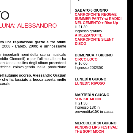
SABATO 6 GIUGNO
TO
CARROPONTE REGGAE
SUMMER PARTY w/ RADICI
NEL CEMENTO + Rise Up
 LUNA: ALESSANDRO
H 21.30
Ingresso gratuito
A MEZZANOTTE:
CARROPONTE SILENT
to una reputazione grazie a tre ottimi
DISCO
 2008 - L'abito, 2009) e un'incessante
on importanti nomi della scena musicale
DOMENICA 7 GIUGNO
Emidio Clementi) e per l'ultimo album ha
CIRCO LOCO
dimensione acustica degli album precedenti
H 16.00
ettriche coinvolgendo nella produzione
Ingresso 20€/35€
nell'autunno scorso, Alessandro Grazian
LUNEDÌ 8 GIUGNO
o che ha lasciato a bocca aperta molte
LUNEDI': RIPOSO
scera
le.
MARTEDÌ 9 GIUGNO
SUN KIL MOON
H 21.30
Ingresso 13€ in
prevendita/15€ in cassa
MERCOLEDÌ 10 GIUGNO
PENDING LIPS FESTIVAL:
THE SOFT MOON