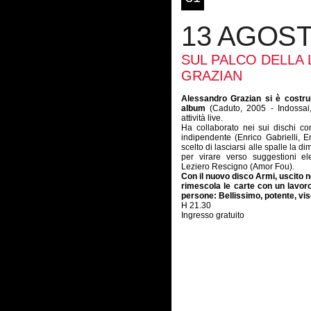
13 AGOS
SUL PALCO DELLA
GRAZIAN
Alessandro Grazian si è costrui
album
(Caduto, 2005 - Indossai,
attività live.
Ha collaborato nei sui dischi c
indipendente (Enrico Gabrielli, 
scelto di lasciarsi alle spalle la 
per virare verso suggestioni el
Leziero Rescigno (Amor Fou).
Con il nuovo disco Armi, uscito 
rimescola le carte con un lavor
persone: Bellissimo, potente, vi
H 21.30
Ingresso gratuito