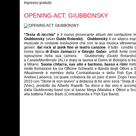
Ingresso gratuito
OPENING ACT: GIUBBONSKY
“
Testa di nicchia”
è il nuovo provocante album del cantautore m
Giubbonsky
(alias
Guido Rolando).
Giubbonsky
è un atipico esp
musicale in costante evoluzione che con la sua musica attraversa
generi:
dal rock al punk fino al teatro canzone
. Il tutto condito
ironia tipica
di Enzo Jannacci e Giorgio Gaber
, artisti fonte co
ispirazione nella sua carriera. Giubbonsky (Guido Rolando
a CasaleMonferrato (AL) e dopo la laurea al Dams di Bologna si tra
a Milano.
Suona chitarra, sax alto e baritono, basso e ritmi
mili
molte formazioni tra cui Officine Schwartz e Banda degli Ottoni a 
Attualmente è membro della Contrabbanda e della Fish Eye 
Andrea Labanca, col quale collabora da un paio d’anni. Dopo l’eso
2010 con “Storie di non lavoro” a distanza di tre anni esce “Testa di 
(Vrec), prodotto da Alberto Rapetti. Su disco e dal vivo è acco
dalla Giubbonsky band con al basso Mega (Malakia e Ottoni a Sco
alla batteria Fabio Bado (Contrabbanda e Fish Eye Band).