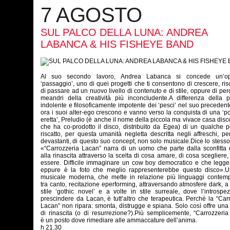
7 AGOSTO
SUL PALCO DELLA LUNA: ANDREA
LABANCA & HIS FISHEYE BAND
Al suo secondo lavoro,
Andrea Labanca
si concede un’op
‘passaggio’, uno di quei progetti che ti consentono di crescere, ri
di passare ad un nuovo livello di contenuto e di stile, oppure di perd
meandri della creatività più inconcludente.A differenza della p
indolente e filosoficamente impotente dei ‘pesci’ nel suo precedent
ora i suoi alter-ego crescono e vanno verso la conquista di una ‘p
eretta’, Preludio (è anche il nome della piccola ma vivace casa disc
che ha co-prodotto il disco, distribuito da Egea) di un qualche p
riscatto, per questa umanità negletta descritta negli affreschi, pe
devastanti, di questo suo concept, non solo musicale.Dice lo stesso
«“Carrozzeria Lacan” narra di un uomo che parte dalla sconfitta 
alla rinascita attraverso la scelta di cosa amare, di cosa scegliere,
essere. Difficile immaginare un cow boy democratico e che legge
eppure è la foto che meglio rappresenterebbe questo disco».U
musicale moderna, che mette in relazione più linguaggi contemp
tra canto, recitazione eperforming, attraversando atmosfere dark, a 
stile ‘gothic novel’ e a volte in stile surreale, dove l’introspe
prescindere da Lacan, è tutt’altro che terapeutica. Perché la “Car
Lacan” non ripara: smonta, distrugge e spiana. Solo così offre un
di rinascita (o di resurrezione?).Più semplicemente, “Carrozzeri
è un posto dove rimediare alle ammaccature dell’anima.
h 21.30