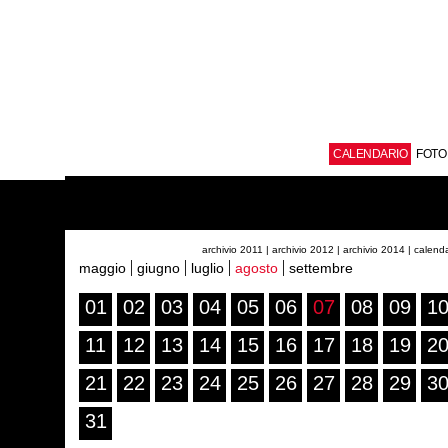
CALENDARIO
FOTO
archivio 2011
| archivio 2012
| archivio 2014
| calend
maggio
giugno
luglio
agosto
settembre
01
02
03
04
05
06
07
08
09
1
11
12
13
14
15
16
17
18
19
2
21
22
23
24
25
26
27
28
29
3
31