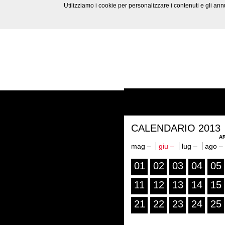
Utilizziamo i cookie per personalizzare i contenuti e gli annun
CALENDARIO 2013
AR
mag –
giu –
lug –
ago –
01
02
03
04
05
11
12
13
14
15
21
22
23
24
25