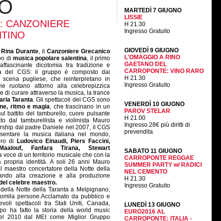
NO
MARTEDÌ 7 GIUGNO
LISSIE
TI: CANZONIERE
H 21.30
Ingresso Gratuito
NTINO
GIOVEDÌ 9 GIUGNO
e Rina Durante
, il
Canzoniere Grecanico
L'OMAGGIO A RINO
po di
musica popolare salentina
, il primo
GAETANO DEL
affascinante dicotomia tra tradizione e
CARROPONTE: VINO RARO
ca del CGS: il gruppo è composto dai
H 21.30
ale scena pugliese, che reinterpretano in
Ingresso Gratuito
e ruotano attorno alla celebrepizzica
re di curare attraverso la musica, la trance
aria Taranta
. Gli spettacoli del CGS sono
VENERDÌ 10 GIUGNO
ne, ritmo e magia
, che trascinano in un
PAROV STELAR
ul battito del tamburello, cuore pulsante
H 21.00
ato dal tamburellista e violinista Mauro
Ingresso 28€ più diritti di
ership dal padre Daniele nel 2007, il CGS
prevendita
sentare la musica italiana nel mondo,
bro di
Ludovico Einaudi, Piers Faccini,
Maalouf, Fanfara Tirana, Stewart
SABATO 11 GIUGNO
a voce di un territorio musicale che con la
CARROPONTE REGGAE
 propria identità. A soli 26 anni Mauro
SUMMER PARTY w/ RADICI
l maestro concertatore della Notte della
NEL CEMENTO
ando alla creazione e alla produzione
H 21.30
 del celebre maestro.
Ingresso Gratuito
 della Notte della Taranta a Melpignano,
ntomila persone.Acclamato da pubblico e
oli spettacoli tra Stati Uniti, Canada,
LUNEDÌ 13 GIUGNO
po ha fatto la storia della world music
EURO2016 AL
 nel 2010 dal MEI come Miglior Gruppo
CARROPONTE: ITALIA -