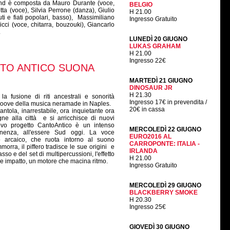
and è composta da Mauro Durante (voce,
BELGIO
tta (voce), Silvia Perrone (danza), Giulio
H 21.00
i e fiati popolari, basso), Massimiliano
Ingresso Gratuito
cci (voce, chitarra, bouzouki), Giancarlo
.
LUNEDÌ 20 GIUGNO
LUKAS GRAHAM
H 21.00
Ingresso 22€
NTO ANTICO SUONA
MARTEDÌ 21 GIUGNO
DINOSAUR JR
H 21.30
a fusione di riti ancestrali e sonorità
Ingresso 17€ in prevendita /
groove della musica neramade in Naples.
20€ in cassa
ntola, inarrestabile, ora inquietante ora
ne alla città e si arricchisce di nuovi
nuovo progetto CantoAntico è un intenso
MERCOLEDÌ 22 GIUGNO
tenenza, all'essere Sud oggi. La voce
EURO2016 AL
 arcaico, che ruota intorno al suono
CARROPONTE: ITALIA -
orra, il piffero tradisce le sue origini e
IRLANDA
o e del set di multipercussioni, l'effetto
H 21.00
e impatto, un motore che macina ritmo.
Ingresso Gratuito
MERCOLEDÌ 29 GIUGNO
BLACKBERRY SMOKE
H 20.30
Ingresso 25€
GIOVEDÌ 30 GIUGNO