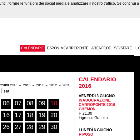
ci, fornire le funzioni dei social media e analizzare il nostro traffico. Se continui a n
CALENDARIO
ESPONI A CARROPONTE
AREA FOOD
SO-STARE
IL
CALENDARIO
2016
CHIVI
2016
–
2015
–
2014
–
2012
–
2011
set
VENERDÌ 3 GIUGNO
INAUGURAZIONE
06
07
08
09
10
CARROPONTE 2016:
GHEMON
H 21.30
16
17
18
19
20
Ingresso Gratuito
26
27
28
29
30
LUNEDÌ 6 GIUGNO
RIPOSO