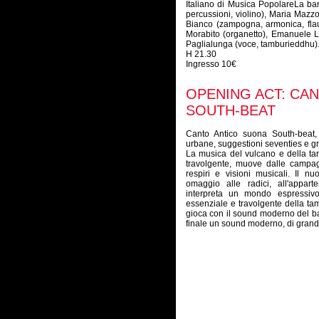
Italiano di Musica PopolareLa b
percussioni, violino), Maria Mazzo
Bianco (zampogna, armonica, flaut
Morabito (organetto), Emanuele Li
Paglialunga (voce, tamburieddhu)
H 21.30
Ingresso 10€
OPENING ACT: CA
SOUTH-BEAT
Canto Antico suona South-beat, l
urbane, suggestioni seventies e 
La musica del vulcano e della tara
travolgente, muove dalle campag
respiri e visioni musicali. Il 
omaggio alle radici, all'appar
interpreta un mondo espressivo
essenziale e travolgente della tamm
gioca con il sound moderno del bass
finale un sound moderno, di grand