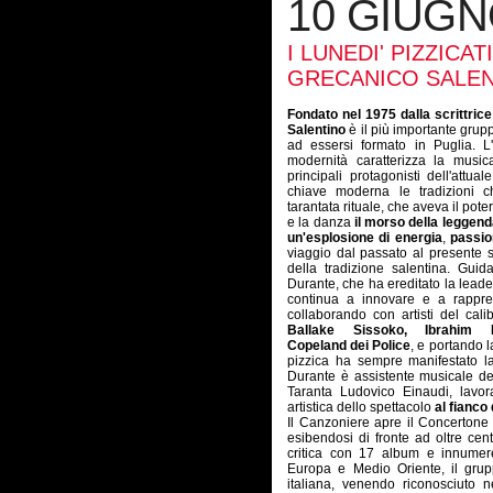
10 GIUG
I LUNEDI' PIZZICA
GRECANICO SALE
Fondato nel 1975 dalla scrittric
Salentino
è il più importante grup
ad essersi formato in Puglia. L'
modernità caratterizza la musi
principali protagonisti dell'attu
chiave moderna le tradizioni ch
tarantata rituale, che aveva il pote
e la danza
il morso della leggend
un'esplosione di energia
,
passio
viaggio dal passato al presente s
della tradizione salentina. Guid
Durante, che ha ereditato la lead
continua a innovare e a rappre
collaborando con artisti del cali
Ballake Sissoko, Ibrahim 
Copeland dei Police
, e portando l
pizzica ha sempre manifestato la
Durante è assistente musicale de
Taranta Ludovico Einaudi, lavor
artistica dello spettacolo
al fianco
Il Canzoniere apre il Concertone
esibendosi di fronte ad oltre ce
critica con 17 album e innumerev
Europa e Medio Oriente, il grup
italiana, venendo riconosciuto