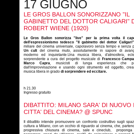
17 GIUGNO
LE GROS BALLON SONORIZZANO "IL
GABINETTO DEL DOTTOR CALIGARI" D
ROBERT WIENE (1920)
Le Gros Ballon sonorizza "live" per la prima volta il cap
dell'espressionismo tedesco "Il gabinetto del dottor Caligari"
miliare del cinema universale, capolavoro senza tempo e senza p
Un cult
del cinema muto, assolutamente in sapore di avang
moderno ed inquietante.Una musica libera, d'atmosfera, ecle
sorprendente a cura del progetto musicale di
Francesco Campa
Marco Capra
, musicisti di lunga esperienza che pa
dall'improvvisazione e usando ogni strumento ed oggetto, cre
musica libera in grado
di sorprendere ed eccitare.
h 21.30
Ingresso gratuito
DIBATTITO: MILANO SARA' DI NUOVO 
CITTA' DEL CINEMA? @ SPUNC
Il dibattito intende promuovere un confronto costruttivo sugli spaz
cultura a Milano, con un occhio di riguardo al cinema, che, parten
progressiva chiusura di cinema, sale e cineclub, proponga