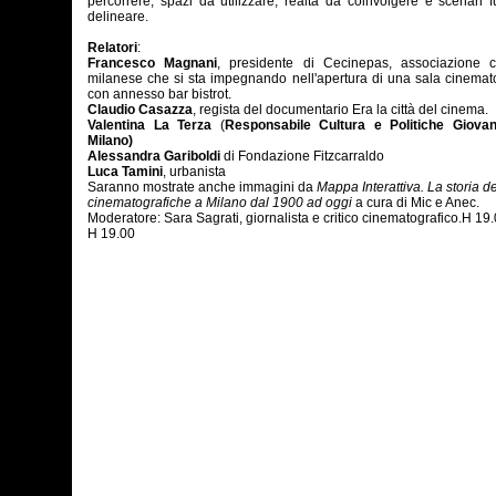
percorrere, spazi da utilizzare, realtà da coinvolgere e scenari f
delineare.
Relatori
:
Francesco Magnani
, presidente di Cecinepas, associazione cu
milanese che si sta impegnando nell'apertura di una sala cinemat
con annesso bar bistrot.
Claudio Casazza
, regista del documentario Era la città del cinema.
Valentina La Terza
(
Responsabile Cultura e Politiche Giovani
Milano)
Alessandra Gariboldi
di Fondazione Fitzcarraldo
Luca Tamini
, urbanista
Saranno mostrate anche immagini da
Mappa Interattiva. La storia de
cinematografiche a Milano dal 1900 ad oggi
a cura di Mic e Anec.
Moderatore: Sara Sagrati, giornalista e critico cinematografico.H 19
H 19.00