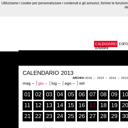
Utilizziamo i cookie per personalizzare i contenuti e gli annunci, fornire le funzioni 
de
CALENDARIO
ESPO
BAMBINI
CALENDARIO 2013
ARCHIVI
2016
–
2015
–
2014
–
201
mag –
giu –
lug –
ago –
set
01
02
03
04
05
06
07
08
09
1
11
12
13
14
15
16
17
18
19
2
21
22
23
24
25
26
27
28
29
3