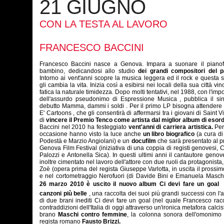
21 GIUGNO
CON LA TESTA AL LAVORO
FRANCESCO BACCINI
Francesco Baccini nasce a Genova. Impara a suonare il pianof
bambino, dedicandosi allo studio
dei grandi compositori del p
Intorno ai vent'anni scopre la musica leggera ed il rock e questa 
gli cambia la vita. Inizia così a esibirsi nei locali della sua città vi
fatica la naturale timidezza. Dopo molti tentativi, nel 1988, con l'imp
dell'assurdo pseudonimo di Espressione Musica , pubblica il sin
debutto Mamma, dammi i soldi . Per il primo LP bisogna attendere 
E' Cartoons , che gli consentirà di affermarsi tra i giovani di Saint V
di
vincere il Premio Tenco come artista dal miglior album di esord
Baccini nel 2010 ha festeggiato
vent'anni di carriera artistica.
Per
occasione hanno visto la luce anche
un libro biografico
(a cura di
Podestà e Marzio Angiolani) e un
docufilm
che sarà presentato al 
Genova Film Festival (iniziativa di una coppia di registi genovesi, C
Palozzi e Antonella Sica). In questi ultimi anni il cantautore genov
inoltre cimentato nel lavoro dell'attore con due ruoli da protagonista, 
Zoè (opera prima del regista Giuseppe Varlotta, in uscita il prossi
e nel cortometraggio Nerofuori (di Davide Bini e Emanuela Masche
26 marzo 2010 è uscito il nuovo album Ci devi fare un goal 
canzoni più belle
, una raccolta dei suoi più grandi successi con l'
di due brani inediti Ci devi fare un goal (nel quale Francesco rac
contraddizioni dell'Italia di oggi attraverso un'ironica metafora calcist
brano
Maschi contro femmine
, la colonna sonora dell'omonimo 
regista romano
Fausto Brizzi.