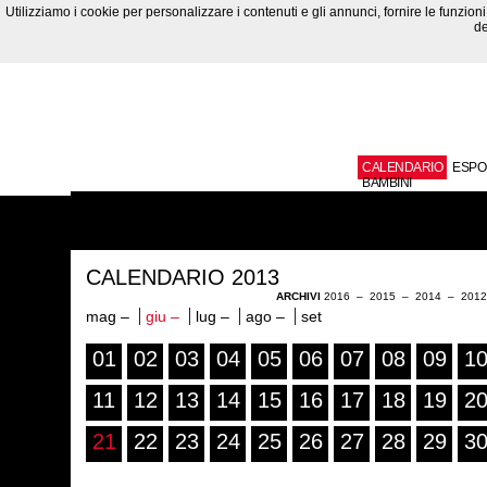
Utilizziamo i cookie per personalizzare i contenuti e gli annunci, fornire le funzioni 
de
CALENDARIO
ESPO
BAMBINI
CALENDARIO 2013
ARCHIVI
2016
–
2015
–
2014
–
201
mag –
giu –
lug –
ago –
set
01
02
03
04
05
06
07
08
09
1
11
12
13
14
15
16
17
18
19
2
21
22
23
24
25
26
27
28
29
3