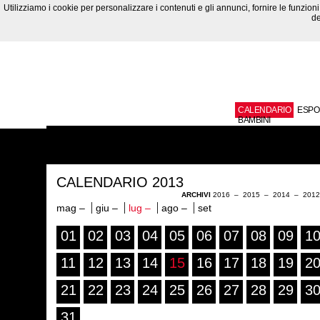
Utilizziamo i cookie per personalizzare i contenuti e gli annunci, fornire le funzioni 
de
CALENDARIO
ESPO
BAMBINI
CALENDARIO 2013
ARCHIVI
2016
–
2015
–
2014
–
201
mag –
giu –
lug –
ago –
set
01
02
03
04
05
06
07
08
09
1
11
12
13
14
15
16
17
18
19
2
21
22
23
24
25
26
27
28
29
3
31