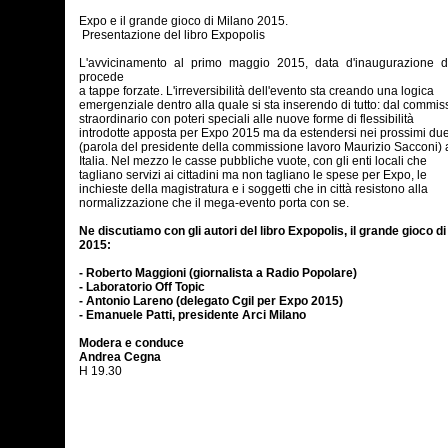
Expo e il grande gioco di Milano 2015.
Presentazione del libro Expopolis
L'avvicinamento al primo maggio 2015, data d'inaugurazione d
procede
a tappe forzate. L'irreversibilità dell'evento sta creando una logica
emergenziale dentro alla quale si sta inserendo di tutto: dal commis
straordinario con poteri speciali alle nuove forme di flessibilità
introdotte apposta per Expo 2015 ma da estendersi nei prossimi du
(parola del presidente della commissione lavoro Maurizio Sacconi) a
Italia. Nel mezzo le casse pubbliche vuote, con gli enti locali che
tagliano servizi ai cittadini ma non tagliano le spese per Expo, le
inchieste della magistratura e i soggetti che in città resistono alla
normalizzazione che il mega-evento porta con se.
Ne discutiamo con gli autori del libro Expopolis, il grande gioco d
2015:
- Roberto Maggioni (giornalista a Radio Popolare)
- Laboratorio Off Topic
- Antonio Lareno (delegato Cgil per Expo 2015)
- Emanuele Patti, presidente Arci Milano
Modera e conduce
Andrea Cegna
H 19.30