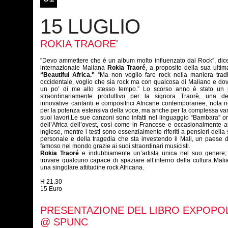
15 LUGLIO
ROKIA TRAORE'
"Devo ammettere che è un album molto influenzato dal Rock”, dice
internazionale Maliana
Rokia Traoré
, a proposito della sua ultima
“
Beautiful Africa
."
“Ma non voglio fare rock nella maniera tradi
occidentale, voglio che sia rock ma con qualcosa di Maliano e dov
un po’ di me allo stesso tempo.” Lo scorso anno è stato un 
straordinariamente produttivo per la signora Traorè, una de
innovative cantanti e compositrici Africane contemporanee, nota 
per la potenza estensiva della voce, ma anche per la complessa var
suoi lavori.Le sue canzoni sono infatti nel linguaggio “Bambara” or
dell’Africa dell’ovest, così come in Francese e occasionalmente 
inglese, mentre i testi sono essenzialmente riferiti a pensieri della 
personale e della tragedia che sta investendo il Mali, un paese 
famoso nel mondo grazie ai suoi straordinari musicisti.
Rokia Traoré
e indubbiamente un’artista unica nel suo genere; d
trovare qualcuno capace di spaziare all’interno della cultura Mal
una singolare attitudine rock Africana.
H 21.30
15 Euro
PRESENTAZIONE DEL LIBRO EXPOPO
@ SPUNC