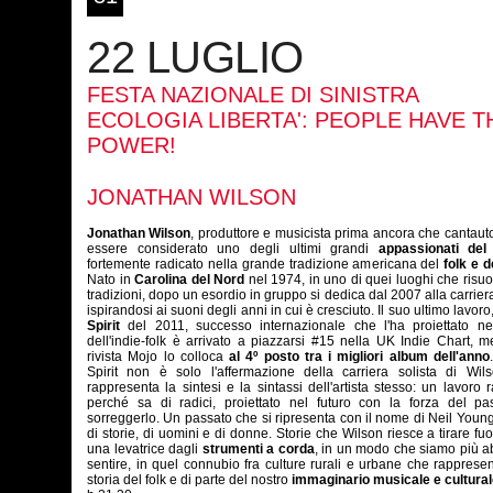
22 LUGLIO
FESTA NAZIONALE DI SINISTRA
ECOLOGIA LIBERTA': PEOPLE HAVE T
POWER!
JONATHAN WILSON
Jonathan Wilson
, produttore e musicista prima ancora che cantaut
essere considerato uno degli ultimi grandi
appassionati del
fortemente radicato nella grande tradizione americana del
folk e d
Nato in
Carolina del Nord
nel 1974, in uno di quei luoghi che risu
tradizioni, dopo un esordio in gruppo si dedica dal 2007 alla carriera
ispirandosi ai suoni degli anni in cui è cresciuto. Il suo ultimo lavoro
Spirit
del 2011, successo internazionale che l'ha proiettato ne
dell'indie-folk è arrivato a piazzarsi #15 nella UK Indie Chart, m
rivista Mojo lo colloca
al 4º posto tra i migliori album dell'anno
Spirit non è solo l'affermazione della carriera solista di Wil
rappresenta la sintesi e la sintassi dell'artista stesso: un lavoro r
perché sa di radici, proiettato nel futuro con la forza del pa
sorreggerlo. Un passato che si ripresenta con il nome di Neil Young,
di storie, di uomini e di donne. Storie che Wilson riesce a tirare fu
una levatrice dagli
strumenti a corda
, in un modo che siamo più ab
sentire, in quel connubio fra culture rurali e urbane che rapprese
storia del folk e di parte del nostro
immaginario musicale e cultural