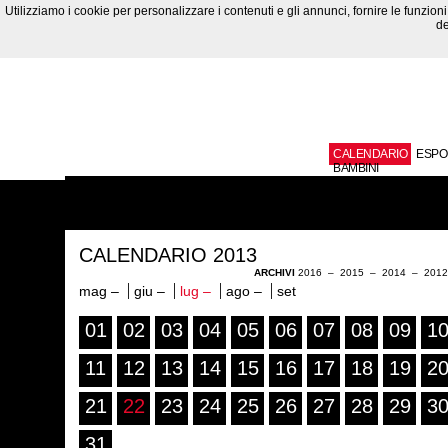
Utilizziamo i cookie per personalizzare i contenuti e gli annunci, fornire le funzioni 
de
CALENDARIO
ESPO
BAMBINI
CALENDARIO 2013
ARCHIVI
2016
–
2015
–
2014
–
201
mag –
giu –
lug –
ago –
set
01
02
03
04
05
06
07
08
09
1
11
12
13
14
15
16
17
18
19
2
21
22
23
24
25
26
27
28
29
3
31