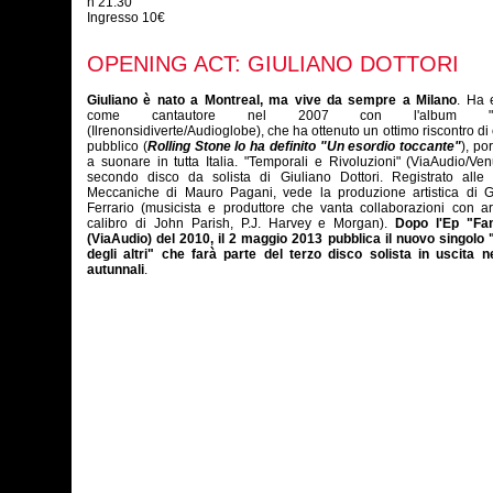
h 21.30
Ingresso 10€
OPENING ACT: GIULIANO DOTTORI
Giuliano è nato a Montreal, ma vive da sempre a Milano
. Ha 
come cantautore nel 2007 con l'album "Lu
(Ilrenonsidiverte/Audioglobe), che ha ottenuto un ottimo riscontro di c
pubblico (
Rolling Stone lo ha definito "Un esordio toccante"
), po
a suonare in tutta Italia. "Temporali e Rivoluzioni" (ViaAudio/Ven
secondo disco da solista di Giuliano Dottori. Registrato alle O
Meccaniche di Mauro Pagani, vede la produzione artistica di G
Ferrario (musicista e produttore che vanta collaborazioni con art
calibro di John Parish, P.J. Harvey e Morgan).
Dopo l'Ep "Fa
(ViaAudio) del 2010, il 2 maggio 2013 pubblica il nuovo singolo 
degli altri" che farà parte del terzo disco solista in uscita n
autunnali
.