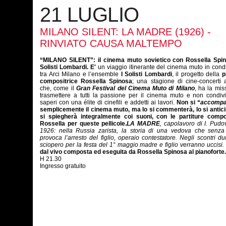
21 LUGLIO
MILANO SILENT: LA MADRE (1926) -
RINVIATO CAUSA MALTEMPO
“MILANO SILENT”: il cinema muto sovietico con Rossella Spin
Solisti Lombardi
. E'
un viaggio itinerante del cinema muto in cond
tra Arci Milano e l’ensemble
I Solisti Lombardi
, il progetto della
p
compositrice Rossella Spinosa
; una stagione di cine-concerti
che, come il
Gran Festival del Cinema Muto di Milano
, ha la mis
trasmettere a tutti la passione per il cinema muto e non condiv
saperi con una élite di cinefili e addetti ai lavori.
Non si “
accompa
semplicemente il cinema muto, ma lo si commenterà, lo si antici
si spiegherà integralmente coi suoni, con le partiture comp
Rossella per queste pellicole.
LA MADRE
, capolavoro di I. Pudo
1926: nella Russia zarista, la storia di una vedova che senza 
provoca l’arresto del figlio, operaio contestatore. Negli scontri du
sciopero per la festa del 1° maggio madre e figlio verranno uccisi.
dal vivo composta ed eseguita da Rossella Spinosa al pianoforte.
H 21.30
Ingresso gratuito