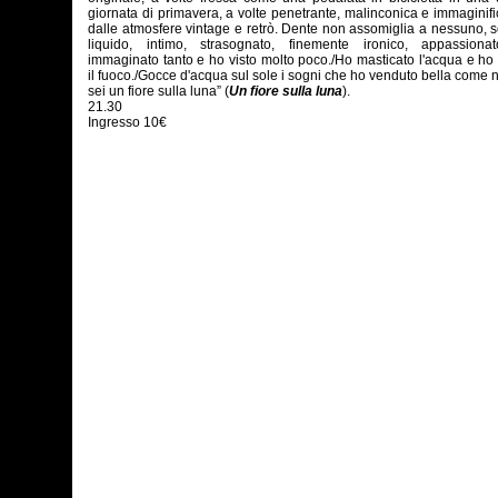
giornata di primavera, a volte penetrante, malinconica e immaginific
dalle atmosfere vintage e retrò. Dente non assomiglia a nessuno, 
liquido, intimo, strasognato, finemente ironico, appassiona
immaginato tanto e ho visto molto poco./Ho masticato l'acqua e ho 
il fuoco./Gocce d'acqua sul sole i sogni che ho venduto bella come
sei un fiore sulla luna” (
Un fiore sulla luna
).
21.30
Ingresso 10€