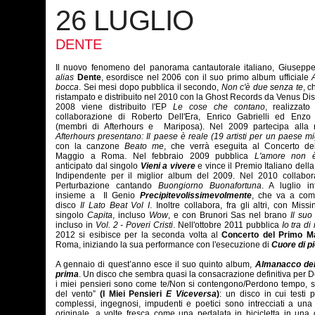
26 LUGLIO
DENTE
Il nuovo fenomeno del panorama cantautorale italiano, Giuseppe
alias
Dente
, esordisce nel 2006 con il suo primo album ufficiale
bocca
. Sei mesi dopo pubblica il secondo,
Non c'è due senza te
, c
ristampato e distribuito nel 2010 con la Ghost Records da Venus Dis
2008 viene distribuito l'EP
Le cose che contano
, realizzato
collaborazione di Roberto Dell'Era, Enrico Gabrielli ed Enzo
(membri di
Afterhours
e Mariposa). Nel 2009 partecipa alla r
Afterhours presentano: Il paese è reale (19 artisti per un paese mi
con la canzone
Beato me
, che verrà eseguita al Concerto de
Maggio a Roma. Nel febbraio 2009 pubblica
L'amore non è
anticipato dal singolo
Vieni a vivere
e vince il Premio Italiano dell
Indipendente per il miglior album del 2009. Nel 2010 collabor
Perturbazione cantando
Buongiorno Buonafortuna
. A luglio in
insieme a Il Genio
Precipitevolissimevolmente
, che va a comp
disco
Il Lato Beat Vol I
. Inoltre collabora, fra gli altri, con
Missi
singolo
Capita
, incluso
Wow
, e con Brunori Sas nel brano
Il suo
incluso in
Vol. 2 - Poveri Cristi
. Nell'ottobre 2011 pubblica
Io tra di
2012 si esibisce per la seconda volta al
Concerto del Primo M
Roma, iniziando la sua performance con l'esecuzione di
Cuore di pi
A gennaio di quest’anno esce il suo quinto album,
Almanacco del
prima
. Un disco che sembra quasi la consacrazione definitiva per D
i miei pensieri sono come te/Non si contengono/Perdono tempo, s
del vento”
(
I Miei Pensieri
E Viceversa
)
: un disco in cui testi p
complessi, ingegnosi, impudenti e poetici sono intrecciati a un
originale, a volte fresca come una pedalata in bicicletta in una 