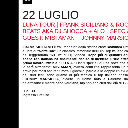
22 LUGLIO
LUNA TOUR | FRANK SICILIANO & RO
BEATS AKA DJ SHOCCA + ALO . SPECI
GUEST: MISTAMAN + JOHNNY MARSIG
FRANK SICILIANO
è tra i fondatori della storica crew
Unlimited St
autore di
"Notte Blu"
, un classico immortale dell'Hip Hop italiano c
nel leggendario "60 Hz" di Dj Shocca.
Dopo più di quindici ann
scena rap italiana ha finalmente deciso di incidere il suo atte
primo lavoro ufficiale "L.U.N.A.".
Ospiti speciali di una notte che 
lo sarà altrettanto
:
MISTAMAN
, ovvero colui che rappresenta un 
arrivo per molti aspiranti mc’s. I giochi di parole e le doppie chiavi d
dei suoi testi sono quanto di più tecnico il rap italiano possa 
JOHNNY MARSIGLIA
, ovvero un uomo nato a Palermo da
palermitano e madre cabo-verdiana, hip hop addicted dall'età di 12
H 21.30
Ingresso Gratuito