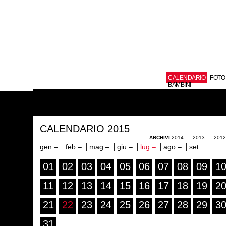
CALENDARIO
FOTO
BAMBINI
CALENDARIO 2015
ARCHIVI
2014
–
2013
–
201
gen –
feb –
mag –
giu –
lug –
ago –
set
01
02
03
04
05
06
07
08
09
1
11
12
13
14
15
16
17
18
19
2
21
22
23
24
25
26
27
28
29
3
31