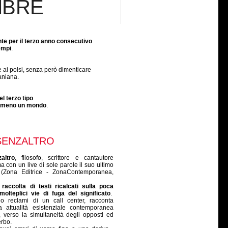
MBRE
te per il terzo anno consecutivo
tempi
.
 ai polsi, senza però dimenticare
laniana.
l terzo tipo
 almeno un mondo
.
ISENZALTRO
altro
, filosofo, scrittore e cantautore
 con un live di sole parole il suo ultimo
 (Zona Editrice - ZonaContemporanea,
a
raccolta di testi ricalcati sulla poca
molteplici vie di fuga del significato
.
cio reclami di un call center, racconta
 attualità esistenziale contemporanea
 verso la simultaneità degli opposti ed
erbo.