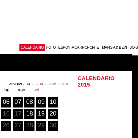
CALENDARIO
FOTO
ESPONI A CARROPONTE
MANGIA & BEVI
SO-S
CALENDARIO
2015
ARCHIVI
2014
–
2013
–
2012
–
2011
–
lug –
ago –
set
06
07
08
09
10
16
17
18
19
20
26
27
28
29
30