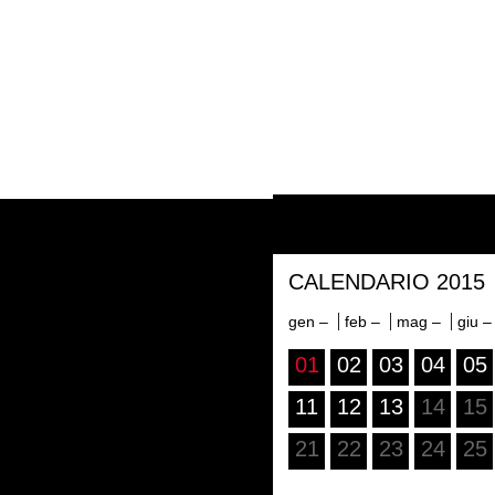
CALENDARIO 2015
gen –
feb –
mag –
giu 
01
02
03
04
05
11
12
13
14
15
21
22
23
24
25