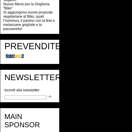
Vegano!
Nuovo Menù per la Griglieria
"Biko"
Si aggiungono nuove proposte
vegetariane al Biko, quali
l’hummus, il panino con la feta e
melanzane grigliate e la
panzanella!
PREVENDITE
NEWSLETTER
Iscriviti alla newsletter
MAIN
SPONSOR