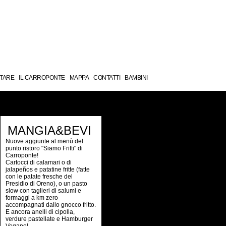
TARE
IL CARROPONTE
MAPPA
CONTATTI
BAMBINI
MANGIA&BEVI
Nuove aggiunte al menù del
punto ristoro "Siamo Fritti" di
Carroponte!
Cartocci di calamari o di
jalapeños e patatine fritte (fatte
con le patate fresche del
Presidio di Oreno), o un pasto
slow con taglieri di salumi e
formaggi a km zero
accompagnati dallo gnocco fritto.
E ancora anelli di cipolla,
verdure pastellate e Hamburger