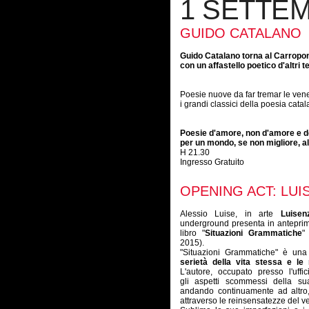
1 SETTE
GUIDO CATALANO
Guido Catalano torna al Carropon
con un affastello poetico d'altri 
Poesie nuove da far tremar le vene
i grandi classici della poesia cata
Poesie d'amore, non d'amore e de
per un mondo, se non migliore,
H 21.30
Ingresso Gratuito
OPENING ACT: LU
Alessio Luise, in arte
Luisenz
underground presenta in anteprima
libro "
Situazioni Grammatiche
"
2015).
"Situazioni Grammatiche" è un
serietà della vita stessa e le 
L'autore, occupato presso l'uffi
gli aspetti scommessi della sua
andando continuamente ad altro,
attraverso le reinsensatezze del v