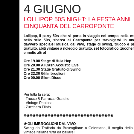
4 GIUGNO
LOLLIPOP 50S NIGHT: LA FESTA ANNI
CINQUANTA DEL CARROPONTE
Lollipop, il party 50s che vi porta in viaggio nel tempo, nella 
nello stile 50s, sbarca al Carroponte per travolgervi in un
davvero speciale! Musica dal vivo, stage di swing, trucco e p
gratuito, abiti vintage a noleggio gratuito, set fotografico, zucchero
e molto altro!
Ore 19.00 Stage di Hula Hop
Ore 20.00 Al Cash Acoustic Live
Ore 21.30 Stage Gratuito di Swing
Ore 22.30 Gli Imbroglioni
Ore 00.00 Silent Disco
Per tutta la sera:
- Trucco & Parrucco Gratuito
- Vintage Photoset
- Zucchero Filato
❁❀❁❀❁❀❁❀❁❀❁❀❁❀❁❀❁❀❁❀❁❀❁❀❁❀❁❀❁❀
❀ GLI IMBROGLIONI DAL VIVO
Swing da Trattoria da Buscaglione a Celentano, il meglio della
vintage italiana tutta da ballare!