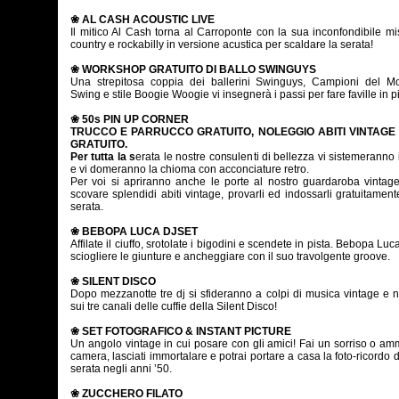
❀ AL CASH ACOUSTIC LIVE
Il mitico Al Cash torna al Carroponte con la sua inconfondibile mi
country e rockabilly in versione acustica per scaldare la serata!
❀ WORKSHOP GRATUITO DI BALLO SWINGUYS
Una strepitosa coppia dei ballerini Swinguys, Campioni del M
Swing e stile Boogie Woogie vi insegnerà i passi per fare faville in p
❀ 50s PIN UP CORNER
TRUCCO E PARRUCCO GRATUITO, NOLEGGIO ABITI VINTAGE 
GRATUITO.
Per tutta la s
erata le nostre consulenti di bellezza vi sistemeranno i
e vi domeranno la chioma con acconciature retro.
Per voi si apriranno anche le porte al nostro guardaroba vintage
scovare splendidi abiti vintage, provarli ed indossarli gratuitament
serata.
❀ BEBOPA LUCA DJSET
Affilate il ciuffo, srotolate i bigodini e scendete in pista. Bebopa Luca
sciogliere le giunture e ancheggiare con il suo travolgente groove.
❀ SILENT DISCO
Dopo mezzanotte tre dj si sfideranno a colpi di musica vintage e 
sui tre canali delle cuffie della Silent Disco!
❀ SET FOTOGRAFICO & INSTANT PICTURE
Un angolo vintage in cui posare con gli amici! Fai un sorriso o am
camera, lasciati immortalare e potrai portare a casa la foto-ricordo d
serata negli anni ’50.
❀ ZUCCHERO FILATO