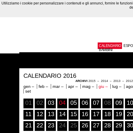
Utilizziamo i cookie per personalizzare i contenuti e gli annunci, fornire le funzioni 
de
CALENDARIO
ESPO
BAMBINI
CALENDARIO 2016
ARCHIVI
2015
–
2014
–
2013
–
201
gen –
feb –
mar –
apr –
mag –
giu –
lug –
ago
set
01
02
03
04
05
06
07
08
09
1
11
12
13
14
15
16
17
18
19
2
21
22
23
24
25
26
27
28
29
3