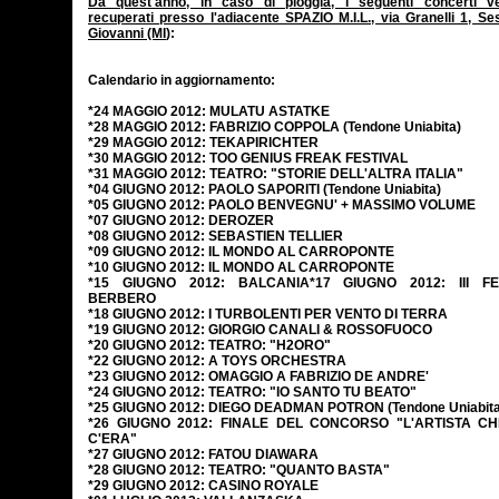
Da quest'anno, in caso di pioggia, i seguenti concerti v
recuperati presso l'adiacente SPAZIO M.I.L., via Granelli 1, Se
Giovanni (MI
):
Calendario in aggiornamento:
*24 MAGGIO 2012: MULATU ASTATKE
*28 MAGGIO 2012: FABRIZIO COPPOLA (Tendone Uniabita)
*29 MAGGIO 2012: TEKAPIRICHTER
*30 MAGGIO 2012: TOO GENIUS FREAK FESTIVAL
*31 MAGGIO 2012: TEATRO: "STORIE DELL'ALTRA ITALIA"
*04 GIUGNO 2012: PAOLO SAPORITI (Tendone Uniabita)
*05 GIUGNO 2012: PAOLO BENVEGNU' + MASSIMO VOLUME
*07 GIUGNO 2012: DEROZER
*08 GIUGNO 2012: SEBASTIEN TELLIER
*09 GIUGNO 2012: IL MONDO AL CARROPONTE
*10 GIUGNO 2012: IL MONDO AL CARROPONTE
*15 GIUGNO 2012: BALCANIA
*17 GIUGNO 2012: III FE
BERBERO
*18 GIUGNO 2012: I TURBOLENTI PER VENTO DI TERRA
*19 GIUGNO 2012: GIORGIO CANALI & ROSSOFUOCO
*20 GIUGNO 2012: TEATRO: "H2ORO"
*22 GIUGNO 2012: A TOYS ORCHESTRA
*23 GIUGNO 2012: OMAGGIO A FABRIZIO DE ANDRE'
*24 GIUGNO 2012: TEATRO: "IO SANTO TU BEATO"
*25 GIUGNO 2012: DIEGO DEADMAN POTRON (Tendone Uniabita
*26 GIUGNO 2012: FINALE DEL CONCORSO "L'ARTISTA C
C'ERA"
*27 GIUGNO 2012: FATOU DIAWARA
*28 GIUGNO 2012: TEATRO: "QUANTO BASTA"
*29 GIUGNO 2012: CASINO ROYALE