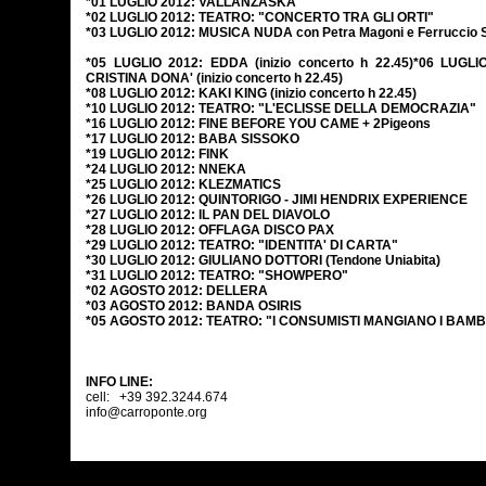
*01 LUGLIO 2012: VALLANZASKA
*02 LUGLIO 2012: TEATRO: "CONCERTO TRA GLI ORTI"
*03 LUGLIO 2012: MUSICA NUDA con Petra Magoni e Ferruccio S
*05 LUGLIO 2012: EDDA (inizio concerto h 22.45)
*06 LUGLI
CRISTINA DONA' (inizio concerto h 22.45)
*08 LUGLIO 2012: KAKI KING (inizio concerto h 22.45)
*10 LUGLIO 2012: TEATRO: "L'ECLISSE DELLA DEMOCRAZIA"
*16 LUGLIO 2012: FINE BEFORE YOU CAME + 2Pigeons
*17 LUGLIO 2012: BABA SISSOKO
*19 LUGLIO 2012: FINK
*24 LUGLIO 2012: NNEKA
*25 LUGLIO 2012: KLEZMATICS
*26 LUGLIO 2012: QUINTORIGO - JIMI HENDRIX EXPERIENCE
*27 LUGLIO 2012: IL PAN DEL DIAVOLO
*28 LUGLIO 2012: OFFLAGA DISCO PAX
*29 LUGLIO 2012: TEATRO: "IDENTITA' DI CARTA"
*30 LUGLIO 2012: GIULIANO DOTTORI (Tendone Uniabita)
*31 LUGLIO 2012: TEATRO: "SHOWPERO"
*02 AGOSTO 2012: DELLERA
*03 AGOSTO 2012: BANDA OSIRIS
*05 AGOSTO 2012: TEATRO: "I CONSUMISTI MANGIANO I BAMB
INFO LINE:
cell: +39 392.3244.674
info@carroponte.org