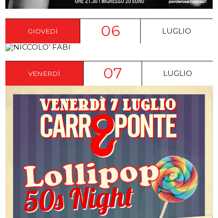
06
LUGLIO
GIOVEDÌ
07
LUGLIO
VENERDÌ