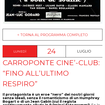
< TORNA AL PROGRAMMA COMPLETO
24
LUGLIO
LUNEDÌ
CARROPONTE CINE’-CLUB:
“FINO ALL’ULTIMO
RESPIRO”
Il protagonista è un eroe “nero” dei nostri giorni
senza ideali, senza il romanticismo di un Humphrey
Bogart o di un Jean Gabin (cui il regista
continuamente allude in fulminei fotogrammi)
. Se la