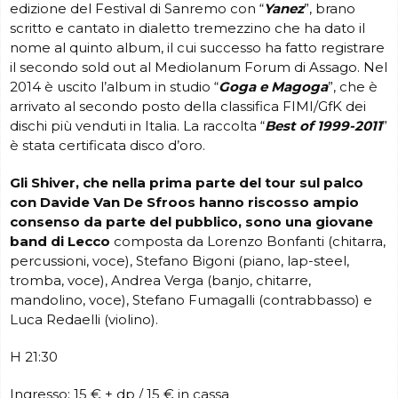
edizione del Festival di Sanremo con “
Yanez
”, brano
scritto e cantato in dialetto tremezzino che ha dato il
nome al quinto album, il cui successo ha fatto registrare
il secondo sold out al Mediolanum Forum di Assago. Nel
2014 è uscito l’album in studio “
Goga e Magoga
”, che è
arrivato al secondo posto della classifica FIMI/GfK dei
dischi più venduti in Italia. La raccolta “
Best of 1999-2011
”
è stata certificata disco d’oro.
Gli Shiver, che nella prima parte del tour sul palco
con Davide Van De Sfroos hanno riscosso ampio
consenso da parte del pubblico, sono una giovane
band di Lecco
composta da Lorenzo Bonfanti (chitarra,
percussioni, voce), Stefano Bigoni (piano, lap-steel,
tromba, voce), Andrea Verga (banjo, chitarre,
mandolino, voce), Stefano Fumagalli (contrabbasso) e
Luca Redaelli (violino).
H 21:30
Ingresso: 15 € + dp / 15 € in cassa