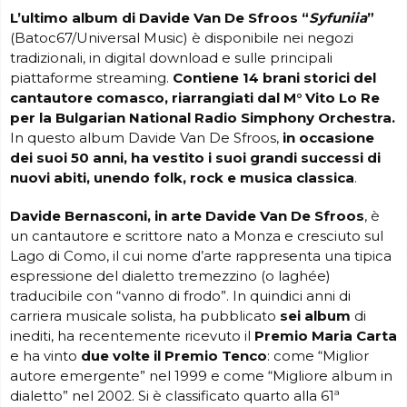
L’ultimo album di Davide Van De Sfroos “
Syfuniia
”
(Batoc67/Universal Music) è disponibile nei negozi
tradizionali, in digital download e sulle principali
piattaforme streaming.
Contiene 14 brani storici del
cantautore comasco, riarrangiati dal M° Vito Lo Re
per
la Bulgarian National Radio Simphony Orchestra.
In questo album Davide Van De Sfroos,
in occasione
dei suoi 50 anni, ha vestito i suoi grandi successi di
nuovi abiti, unendo folk, rock e musica classica
.
Davide Bernasconi, in arte Davide Van De Sfroos
, è
un cantautore e scrittore nato a Monza e cresciuto sul
Lago di Como, il cui nome d’arte rappresenta una tipica
espressione del dialetto tremezzino (o laghée)
traducibile con “vanno di frodo”. In quindici anni di
carriera musicale solista, ha pubblicato
sei album
di
inediti, ha recentemente ricevuto il
Premio Maria Carta
e ha vinto
due volte il
Premio Tenco
: come “Miglior
autore emergente” nel 1999 e come “Migliore album in
dialetto” nel 2002. Si è classificato quarto alla 61ª