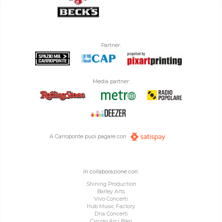
Partner:
Media partner:
A Carroponte puoi pagare con
In collaborazione con:
Shining Production
Barley Arts
Vivo Concerti
Hub Music Factory
Dna Concerti
Circolo Arci Biko