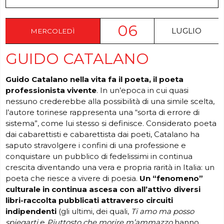
06
LUGLIO
MERCOLEDÌ
GUIDO CATALANO
Guido Catalano
nella vita fa il poeta, il poeta
professionista vivente
. In un’epoca in cui quasi
nessuno crederebbe alla possibilità di una simile scelta,
l’autore torinese rappresenta una “sorta di errore di
sistema”, come lui stesso si definisce. Considerato poeta
dai cabarettisti e cabarettista dai poeti, Catalano ha
saputo stravolgere i confini di una professione e
conquistare un pubblico di fedelissimi in continua
crescita diventando una vera e propria rarità in Italia: un
poeta che riesce a vivere di poesia.
Un “fenomeno”
culturale in continua ascesa con all’attivo diversi
libri-raccolta pubblicati attraverso circuiti
indipendenti
(gli ultimi, dei quali,
Ti amo ma posso
spiegarti
e
Piuttosto che morire m’ammazzo
hanno