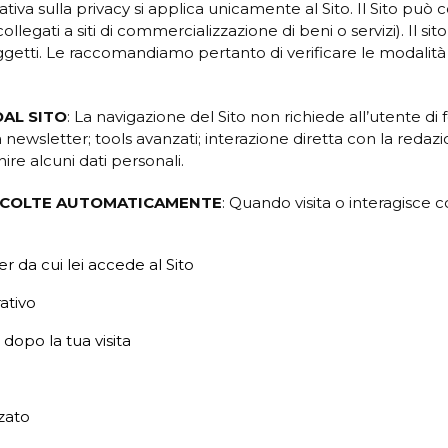
iva sulla privacy si applica unicamente al Sito. Il Sito può c
 collegati a siti di commercializzazione di beni o servizi). Il s
getti. Le raccomandiamo pertanto di verificare le modalità d
AL SITO
: La navigazione del Sito non richiede all’utente di 
a newsletter; tools avanzati; interazione diretta con la redazi
ire alcuni dati personali.
CCOLTE AUTOMATICAMENTE
: Quando visita o interagisce c
r da cui lei accede al Sito
rativo
dopo la tua visita
zzato