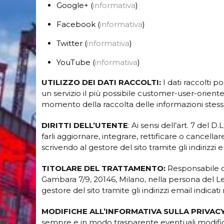
Google+ (
informativa
)
Facebook (
informativa
)
Twitter (
informativa
)
YouTube (
informativa
)
UTILIZZO DEI DATI RACCOLTI:
I dati raccolti po
un servizio il più possibile customer-user-oriented
momento della raccolta delle informazioni stess
DIRITTI DELL’UTENTE
: Ai sensi dell’art. 7 del 
farli aggiornare, integrare, rettificare o cancell
scrivendo al gestore del sito tramite gli indirizzi 
TITOLARE DEL TRATTAMENTO:
Responsabile d
Gambara 7/9, 20146, Milano, nella persona del Le
gestore del sito tramite gli indirizzi email indicati
MODIFICHE ALL’INFORMATIVA SULLA PRIVAC
sempre e in modo trasparente eventuali modifiche a