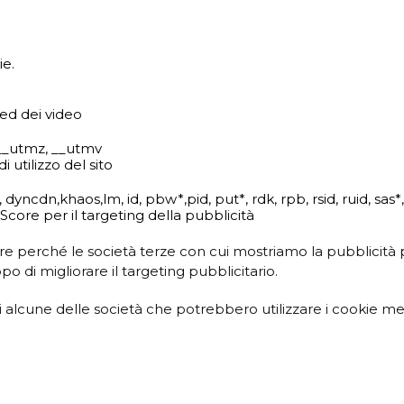
ie.
ed dei video
 __utmz, __utmv
 utilizzo del sito
 dyncdn,khaos,lm, id, pbw*,pid, put*, rdk, rpb, rsid, ruid, sas*
core per il targeting della pubblicità
e perché le società terze con cui mostriamo la pubblicità
di migliorare il targeting pubblicitario.
 alcune delle società che potrebbero utilizzare i cookie ment