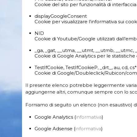
Cookie del sito per funzionalità di interfaccia
displayGoogleConsent
Cookie per visualizzare l’informativa sui cook
NID
Cookie di Youtube/Google utilizzati dall’emb
_ga, _gat, __utma, __utmt, __utmb, __utmc,
Cookie di Google Analytics per le statistiche di
TestIfCookie, TestIfCookieP, _drt_, au, cd, cs*,
Cookie di Google/Doubleclick/Rubicon/
comS
Il presente elenco potrebbe leggermente variar
aggiungerne altri, comunque sempre con lo scopo 
Forniamo di seguito un elenco (non esaustivo) di
Google Analytics (
informativa
)
Google Adsense (
informativa
)