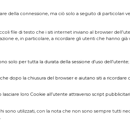
titolare della connessione, ma ciò solo a seguito di particola
coli file di testo che i siti internet inviano al browser dell’ute
zione e, in particolare, a ricordare gli utenti che hanno già v
ono solo per tutta la durata della sessione d’uso dell’utente
nche dopo la chiusura del browser e aiutano siti a ricordare 
 lasciare loro Cookie all’utente attraverso script pubblicita
a chi sono utilizzati, con la nota che non sono sempre tutti 
.