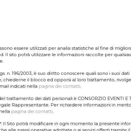
ssono essere utilizzati per analisi statistiche al fine di migliora
. Il sito potrà utilizzare le informazioni raccolte per qualsia
e.
D.Lgs. n. 196/2003, è suo diritto conoscere quali sono i suoi da
are, chiederne il blocco ed opporsi al loro trattamento, rivo
email indicati nella
pagina dei contatti
.
el trattamento dei dati personali è CONSORZIO EVENTI E 
gale Rappresentante. Per richiedere informazioni in merito a
 nella
pagina dei contatti
.
Y
: Il Sito potrà modificare in ogni momento la presente infor
lle prassi operative adottate o ai servizi offerti tramite il 