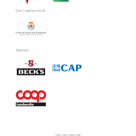
Con il patrocinio di:
Sponsor:
Sito ralizzato da: