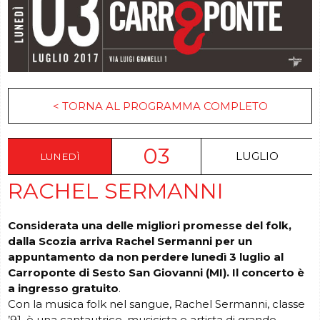
< TORNA AL PROGRAMMA COMPLETO
03
LUGLIO
LUNEDÌ
RACHEL SERMANNI
Considerata una delle migliori promesse del folk,
dalla Scozia arriva Rachel Sermanni per un
appuntamento da non
perdere lunedì 3 luglio al
Carroponte di Sesto San Giovanni (MI). Il concerto è
a ingresso gratuito
.
Con la musica folk nel sangue, Rachel Sermanni, classe
’91, è una cantautrice, musicista e artista di grande