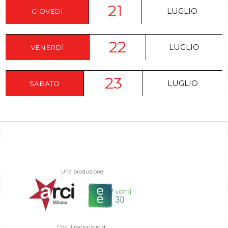
21
LUGLIO
GIOVEDÌ
22
LUGLIO
VENERDÌ
23
LUGLIO
SABATO
Una produzione:
Con il patrocinio di: