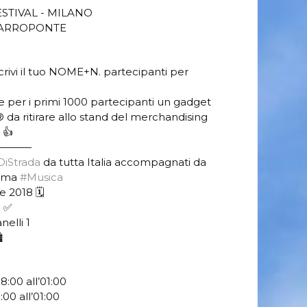
STIVAL - MILANO
 CARROPONTE
rivi il tuo NOME+N. partecipanti per
ne per i primi 1000 partecipanti un gadget
da ritirare allo stand del merchandising
 👍
————
DiStrada
da tutta Italia accompagnati da
tima
#Musica
 2018 🗓️
O ✅
nelli 1
️
8:00 all’01:00
:00 all’01:00