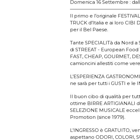
Domenica 16 Settembre : dalle
——————————————
Il primo e l’originale FESTIV
TRUCK d’Italia e ai loro CIB
per il Bel Paese.
Tante SPECIALITà da Nord a S
di STREEAT - European Food T
FAST, CHEAP, GOURMET, DE
camioncini allestiti come ve
L’ESPERIENZA GASTRONOMICA è
ne sarà per tutti i GUSTI e 
Il buon cibo di qualità per tu
ottime BIRRE ARTIGIANALI dei 
SELEZIONE MUSICALE eccellent
Promotion (since 1979).
L’INGRESSO è GRATUITO, venite
aspettano ODORI, COLORI, SU