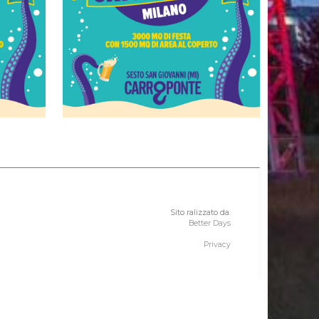
Sito ralizzato da:
Better Days
Privacy