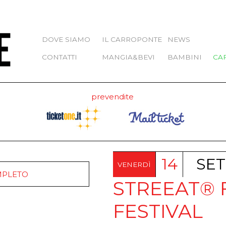
DOVE SIAMO
IL CARROPONTE
NEWS
CONTATTI
MANGIA&BEVI
BAMBINI
CA
prevendite
14
SE
VENERDÌ
MPLETO
STREEAT®
FESTIVAL