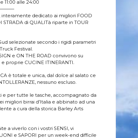
 11:00 alle 24:00
————
AL interamente dedicato ai migliori FOOD
I DI STRADA di QUALITà riparte in TOUR
ud selezionate secondo i rigidi parametri
ruck Festival.
SIGN e ON THE ROAD convivono su
re e proprie CUCINE ITINERANTI.
 totale e unica, dal dolce al salato ce
le INTOLLERANZE, nessuno escluso.
tti e per tutte le tasche, accompagnato da
migliori birrai d’Italia e abbinato ad una
e a cura della storica Barley Arts
 a viverlo con i vostri SENSI, vi
ONI e SAPORI per un week-end difficile